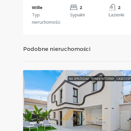
Wille
2
2
Typ
Sypialni
Łazienki
nieruchomości
Podobne nieruchomości
NA SPRZEDAŻ
RYNEK WTÓRNY
CAS072S