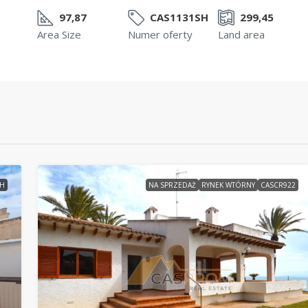
97,87
CAS1131SH
299,45
Area Size
Numer oferty
Land area
PH
NA SPRZEDAŻ
RYNEK WTÓRNY
CASCR922