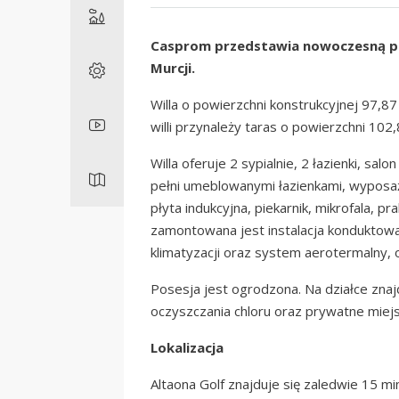
Casprom przedstawia nowoczesną par
Murcji.
Willa o powierzchni konstrukcyjnej 97,8
willi przynależy taras o powierzchni 102
Willa oferuje 2 sypialnie, 2 łazienki, sa
pełni umeblowanymi łazienkami, wyposa
płyta indukcyjna, piekarnik, mikrofala, 
zamontowana jest instalacja konduktowa
klimatyzacji oraz system aerotermalny,
Posesja jest ogrodzona. Na działce zna
oczyszczania chloru oraz prywatne miej
Lokalizacja
Altaona Golf znajduje się zaledwie 15 m