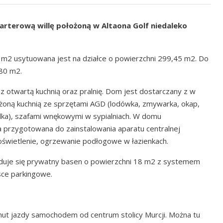
terową willę położoną w Altaona Golf niedaleko
7 m2 usytuowana jest na działce o powierzchni 299,45 m2. Do
,80 m2.
lon z otwartą kuchnią oraz pralnię. Dom jest dostarczany z w
żoną kuchnią ze sprzętami AGD (lodówka, zmywarka, okap,
pralka), szafami wnękowymi w sypialniach. W domu
 przygotowana do zainstalowania aparatu centralnej
 oświetlenie, ogrzewanie podłogowe w łazienkach.
jduje się prywatny basen o powierzchni 18 m2 z systemem
sce parkingowe.
inut jazdy samochodem od centrum stolicy Murcji. Można tu