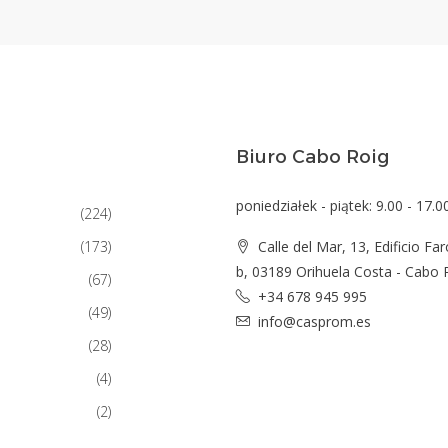
Biuro Cabo Roig
poniedziałek - piątek: 9.00 - 17.0
(224)
(173)
Calle del Mar, 13, Edificio Far
b, 03189 Orihuela Costa - Cabo 
(67)
+34 678 945 995
(49)
info@casprom.es
(28)
(4)
(2)