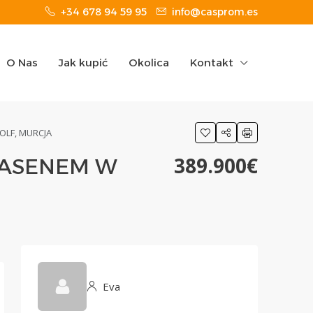
+34 678 94 59 95
info@casprom.es
O Nas
Jak kupić
Okolica
Kontakt
LF, MURCJA
389.900€
BASENEM W
Eva