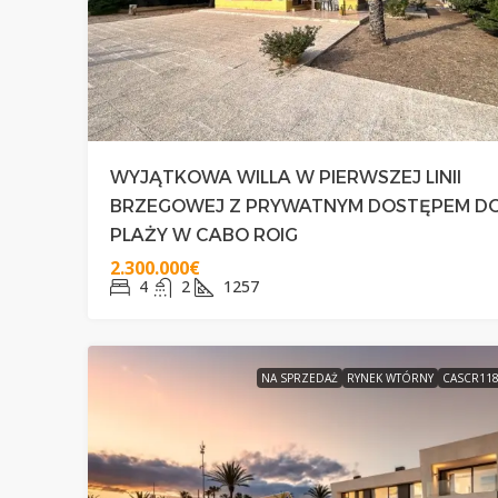
WYJĄTKOWA WILLA W PIERWSZEJ LINII
BRZEGOWEJ Z PRYWATNYM DOSTĘPEM D
PLAŻY W CABO ROIG
2.300.000€
4
2
1257
NA SPRZEDAŻ
RYNEK WTÓRNY
CASCR11