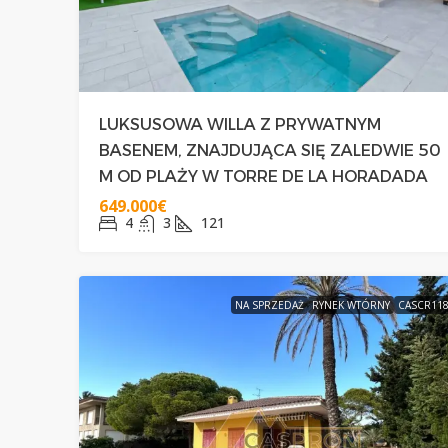
LUKSUSOWA WILLA Z PRYWATNYM
BASENEM, ZNAJDUJĄCA SIĘ ZALEDWIE 50
M OD PLAŻY W TORRE DE LA HORADADA
649.000€
4
3
121
NA SPRZEDAŻ
RYNEK WTÓRNY
CASCR11