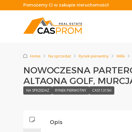
Pomożemy Ci w zakupie nieruchomości!
Home
Na sprzedaż
Rynek pierwotny
Wille
NOWOCZESNA PARTER
ALTAONA GOLF, MURCJ
NA SPRZEDAŻ
RYNEK PIERWOTNY
CAS1131SH
Opis