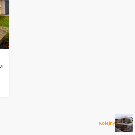
M
Kolejny