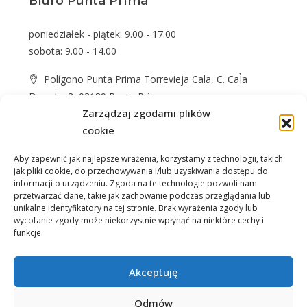
Biuro Punta Prima
poniedziałek - piątek: 9.00 - 17.00
sobota: 9.00 - 14.00
Polígono Punta Prima Torrevieja Cala, C. CaÌa
Dorada, 3, 03189 Punta Prima
Zarządzaj zgodami plików
+48 574 622 365
cookie
info@casprom.es
Aby zapewnić jak najlepsze wrażenia, korzystamy z technologii, takich
jak pliki cookie, do przechowywania i/lub uzyskiwania dostępu do
informacji o urządzeniu. Zgoda na te technologie pozwoli nam
przetwarzać dane, takie jak zachowanie podczas przeglądania lub
unikalne identyfikatory na tej stronie. Brak wyrażenia zgody lub
wycofanie zgody może niekorzystnie wpłynąć na niektóre cechy i
funkcje.
Nieruchomości
O Nas
Jak kupić
Okolica
Kontakt
Akceptuję
Odmów