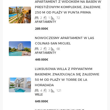
APARTAMENT Z WIDOKIEM NA BASEN W
PRESTIŻOWYM KOMPLEKSIE, ZALEDWIE
250 M OD PLAŻY W PUNTA PRIMA
2
1
72
APARTAMENTY
269.000€
NOWOCZESNY APARTAMENT W LAS
COLINAS-SAN MIGUEL
2
2
68
APARTAMENTY
449.000€
LUKSUSOWA WILLA Z PRYWATNYM
BASENEM, ZNAJDUJĄCA SIĘ ZALEDWIE
50 M OD PLAŻY W TORRE DE LA
HORADADA
4
3
121
WILLE
649.000€