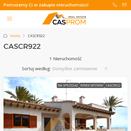
Pomożemy Ci w zakupie nieruchomości!
Home
CASCR922
CASCR922
1 Nieruchomość
Sortuj według:
Domyślne zamówienie
NA SPRZEDAŻ
RYNEK WTÓRNY
CASCR922