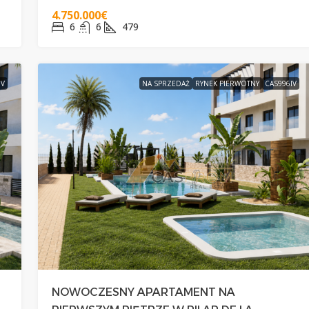
4.750.000€
6
6
479
IV
NA SPRZEDAŻ
RYNEK PIERWOTNY
CAS996IV
M
NOWOCZESNY APARTAMENT NA