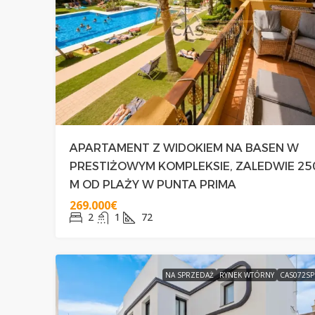
329.000€
NAROŻNY POŁUDNIO
APARTAMENT Z WIDOKIEM NA BASEN W
PRZY PLAŻY CABO RO
PRESTIŻOWYM KOMPLEKSIE, ZALEDWIE 25
M OD PLAŻY W PUNTA PRIMA
3
2+1
75
269.000€
DOMY
2
1
72
NA SPRZEDAŻ
RYNEK WTÓRNY
CAS072S