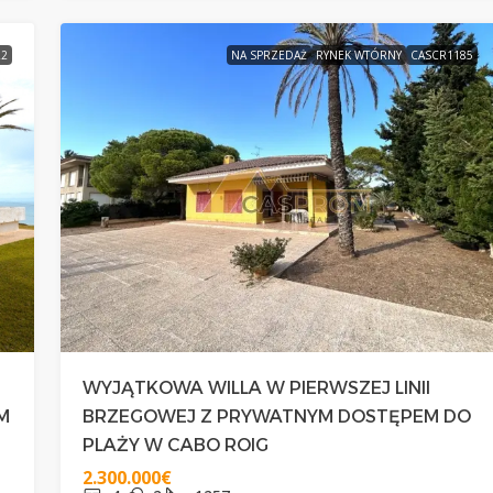
22
NA SPRZEDAŻ
RYNEK WTÓRNY
CASCR1185
WYJĄTKOWA WILLA W PIERWSZEJ LINII
M
BRZEGOWEJ Z PRYWATNYM DOSTĘPEM DO
PLAŻY W CABO ROIG
2.300.000€