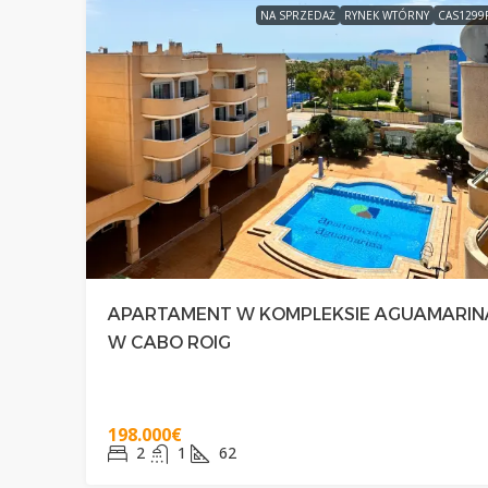
NA SPRZEDAŻ
RYNEK WTÓRNY
CAS1299
APARTAMENT W KOMPLEKSIE AGUAMARIN
W CABO ROIG
198.000€
2
1
62