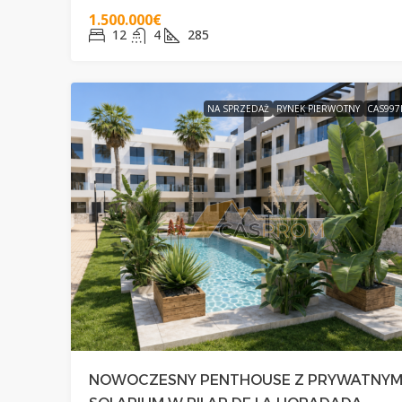
1.500.000€
12
4
285
NA SPRZEDAŻ
RYNEK PIERWOTNY
CAS997
NOWOCZESNY PENTHOUSE Z PRYWATNY