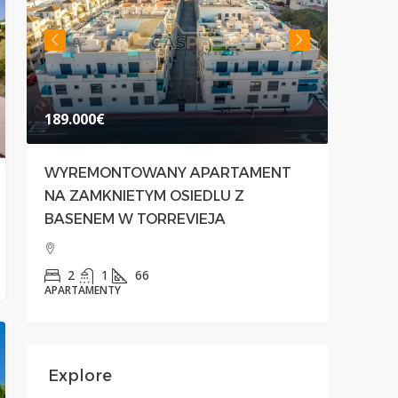
189.000€
500.00
WYREMONTOWANY APARTAMENT
NOWOC
NA ZAMKNIETYM OSIEDLU Z
PRZES
BASENEM W TORREVIEJA
PREST
PRIMA
2
1
66
APARTAMENTY
3
APARTAM
Explore