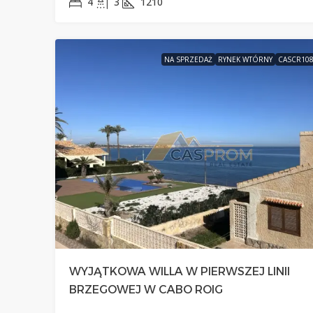
4
3
1210
NA SPRZEDAŻ
RYNEK WTÓRNY
CASCR10
WYJĄTKOWA WILLA W PIERWSZEJ LINII
BRZEGOWEJ W CABO ROIG