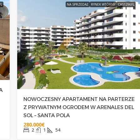
FL
NA SPRZEDAŻ
RYNEK WTÓRNY
CAS1296FL
A
NOWOCZESNY APARTAMENT NA PARTERZE
Z PRYWATNYM OGRODEM W ARENALES DEL
SOL – SANTA POLA
280.000€
2
1
54