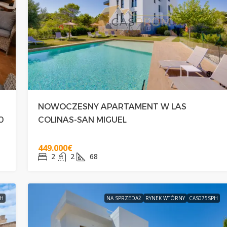
290.000€
WY DOMEK
EKSKLUZYWNY GÓRNY BUNGALOW
NOWOCZESNY APARTAMENT W LAS
IG
Z PRYWATNYM SOLARIUM W
0
COLINAS-SAN MIGUEL
ORIHUELA COSTA
449.000€
2
2
68
2
2
50
BUNGALOWY
PH
NA SPRZEDAŻ
RYNEK WTÓRNY
CAS075SPH