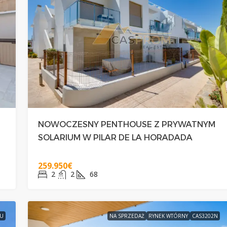
NOWOCZESNY PENTHOUSE Z PRYWATNYM
SOLARIUM W PILAR DE LA HORADADA
259.950€
2
2
68
EU
NA SPRZEDAŻ
RYNEK WTÓRNY
CAS3202N