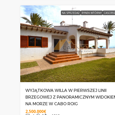
NA SPRZEDAŻ
RYNEK WTÓRNY
CASCR9
WYJĄTKOWA WILLA W PIERWSZEJ LINII
BRZEGOWEJ Z PANORAMICZNYM WIDOKIE
NA MORZE W CABO ROIG
2.500.000€