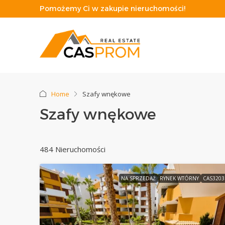
Pomożemy Ci w zakupie nieruchomości!
Home
Szafy wnękowe
Szafy wnękowe
484 Nieruchomości
NA SPRZEDAŻ
RYNEK WTÓRNY
CAS320