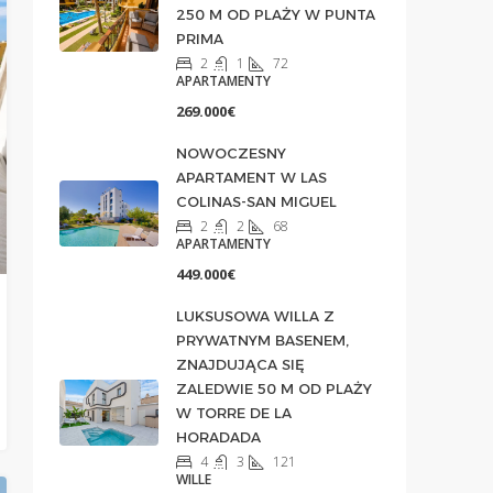
250 M OD PLAŻY W PUNTA
PRIMA
2
1
72
APARTAMENTY
269.000€
NOWOCZESNY
APARTAMENT W LAS
COLINAS-SAN MIGUEL
2
2
68
APARTAMENTY
449.000€
LUKSUSOWA WILLA Z
PRYWATNYM BASENEM,
ZNAJDUJĄCA SIĘ
ZALEDWIE 50 M OD PLAŻY
W TORRE DE LA
HORADADA
4
3
121
WILLE