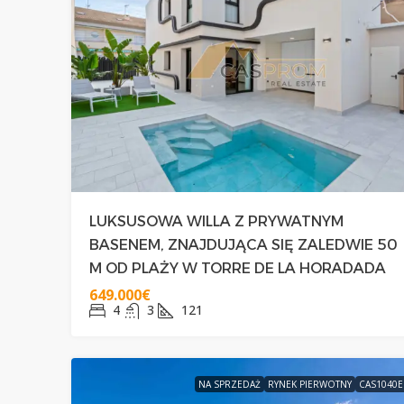
LUKSUSOWA WILLA Z PRYWATNYM
BASENEM, ZNAJDUJĄCA SIĘ ZALEDWIE 50
M OD PLAŻY W TORRE DE LA HORADADA
649.000€
4
3
121
NA SPRZEDAŻ
RYNEK PIERWOTNY
CAS1040