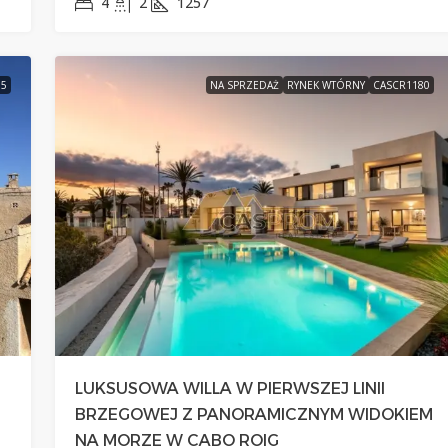
4
2
1257
85
NA SPRZEDAŻ
RYNEK WTÓRNY
CASCR1180
LUKSUSOWA WILLA W PIERWSZEJ LINII
BRZEGOWEJ Z PANORAMICZNYM WIDOKIEM
NA MORZE W CABO ROIG