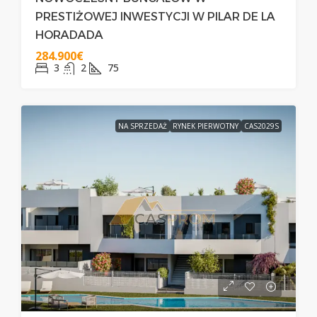
PRESTIŻOWEJ INWESTYCJI W PILAR DE LA
HORADADA
284.900€
3
2
75
NA SPRZEDAŻ
RYNEK PIERWOTNY
CAS2029S