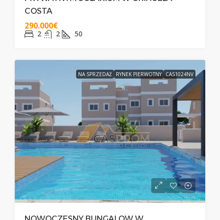
COSTA
290.000€
2
2
50
NA SPRZEDAŻ
RYNEK PIERWOTNY
CAS1024NV
NOWOCZESNY BUNGALOW W