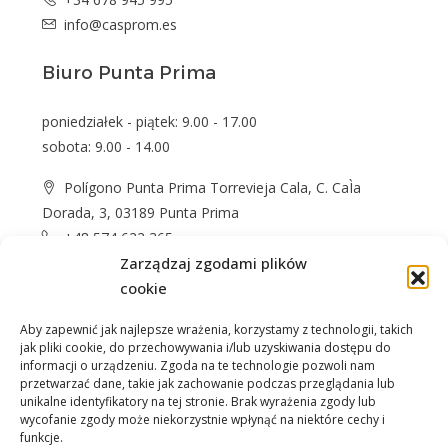
info@casprom.es
Biuro Punta Prima
poniedziałek - piątek: 9.00 - 17.00
sobota: 9.00 - 14.00
Polígono Punta Prima Torrevieja Cala, C. CaÌa
Dorada, 3, 03189 Punta Prima
+48 574 622 365
info@casprom.es
Zarządzaj zgodami plików
cookie
Aby zapewnić jak najlepsze wrażenia, korzystamy z technologii, takich
jak pliki cookie, do przechowywania i/lub uzyskiwania dostępu do
informacji o urządzeniu. Zgoda na te technologie pozwoli nam
przetwarzać dane, takie jak zachowanie podczas przeglądania lub
unikalne identyfikatory na tej stronie. Brak wyrażenia zgody lub
wycofanie zgody może niekorzystnie wpłynąć na niektóre cechy i
Nieruchomości
O Nas
Jak kupić
Okolica
funkcje.