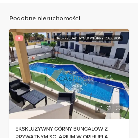
Podobne nieruchomości
HIT
NA SPRZEDAŻ
RYNEK WTÓRNY
CAS3200N
EKSKLUZYWNY GÓRNY BUNGALOW Z
PRYWATNYM SOLARIUM W ORIHUELA