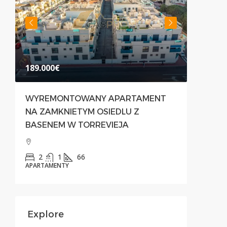
189.000€
500.00
WYREMONTOWANY APARTAMENT
NOWOC
NA ZAMKNIETYM OSIEDLU Z
PRZES
BASENEM W TORREVIEJA
PREST
PRIMA
2
1
66
APARTAMENTY
3
APARTAM
Explore