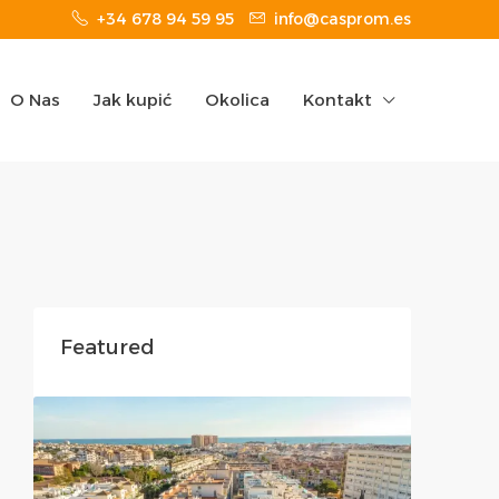
+34 678 94 59 95
info@casprom.es
O Nas
Jak kupić
Okolica
Kontakt
Featured