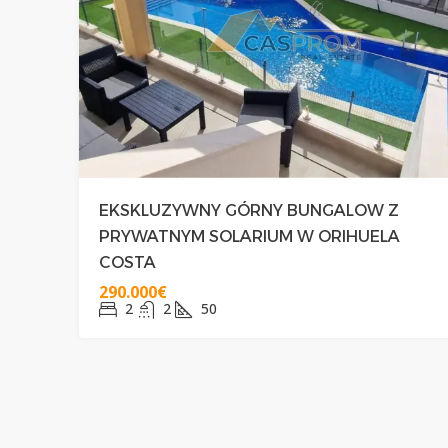
329.000€
NAROŻNY POŁUDNIO
EKSKLUZYWNY GÓRNY BUNGALOW Z
PRZY PLAŻY CABO RO
PRYWATNYM SOLARIUM W ORIHUELA
COSTA
3
2+1
75
290.000€
DOMY
2
2
50