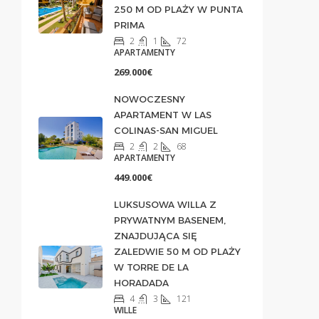
250 M OD PLAŻY W PUNTA
PRIMA
2
1
72
APARTAMENTY
269.000€
NOWOCZESNY
APARTAMENT W LAS
COLINAS-SAN MIGUEL
2
2
68
APARTAMENTY
449.000€
LUKSUSOWA WILLA Z
PRYWATNYM BASENEM,
ZNAJDUJĄCA SIĘ
ZALEDWIE 50 M OD PLAŻY
W TORRE DE LA
HORADADA
4
3
121
WILLE