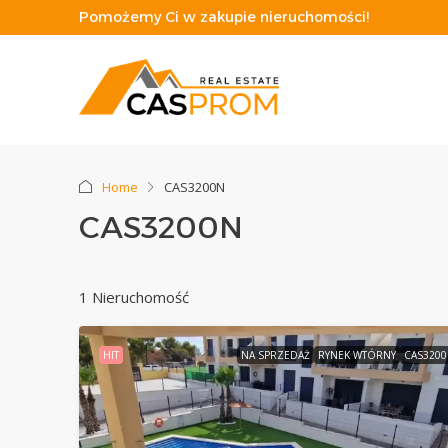
Pomożemy Ci w zakupie nieruchomości!
Home
CAS3200N
CAS3200N
1 Nieruchomość
HIT
NA SPRZEDAŻ
RYNEK WTÓRNY
CAS320