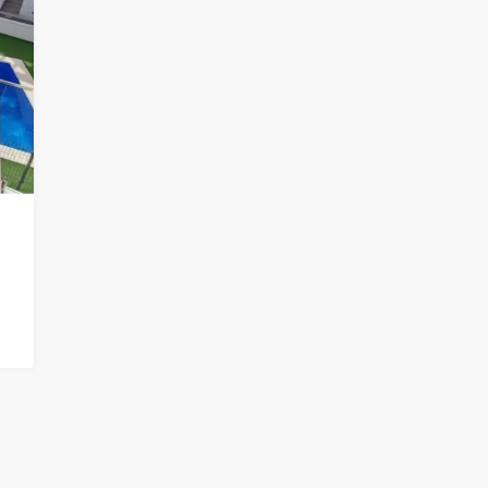
290.000€
WY DOMEK
EKSKLUZYWNY GÓRNY BUNGALOW
IG
Z PRYWATNYM SOLARIUM W
ORIHUELA COSTA
2
2
50
BUNGALOWY