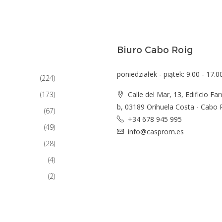
Biuro Cabo Roig
poniedziałek - piątek: 9.00 - 17.0
(224)
(173)
Calle del Mar, 13, Edificio Far
b, 03189 Orihuela Costa - Cabo 
(67)
+34 678 945 995
(49)
info@casprom.es
(28)
(4)
(2)