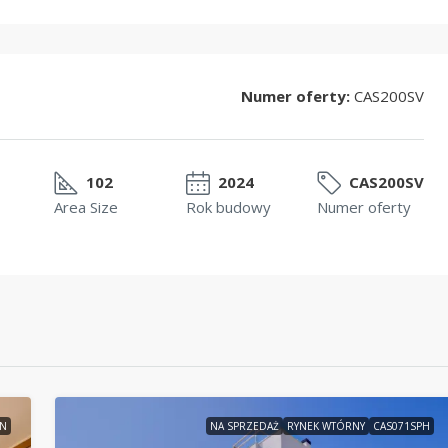
Numer oferty:
CAS200SV
102
2024
CAS200SV
Area Size
Rok budowy
Numer oferty
3N
NA SPRZEDAŻ
RYNEK WTÓRNY
CAS071SPH