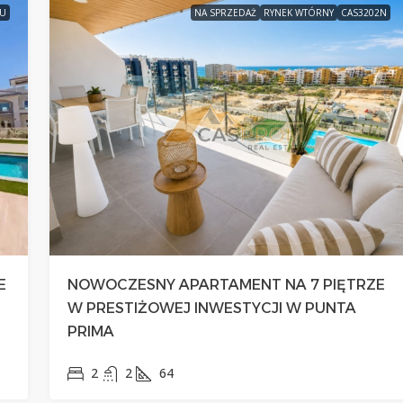
EU
NA SPRZEDAŻ
RYNEK WTÓRNY
CAS3202N
E
NOWOCZESNY APARTAMENT NA 7 PIĘTRZE
W PRESTIŻOWEJ INWESTYCJI W PUNTA
PRIMA
2
2
64