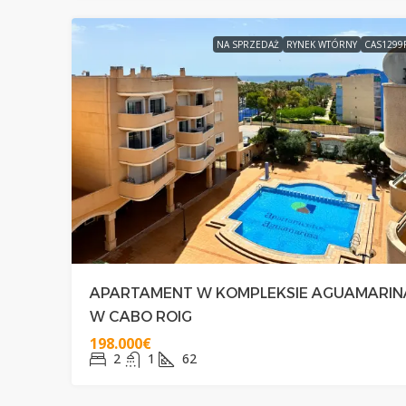
NA SPRZEDAŻ
RYNEK WTÓRNY
CAS1299
APARTAMENT W KOMPLEKSIE AGUAMARIN
W CABO ROIG
198.000€
2
1
62