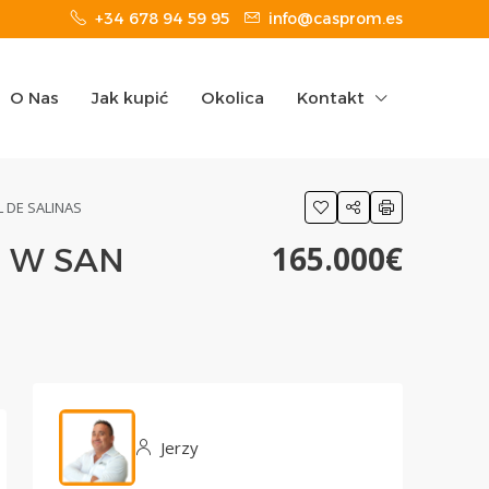
+34 678 94 59 95
info@casprom.es
O Nas
Jak kupić
Okolica
Kontakt
 DE SALINAS
165.000€
 W SAN
Jerzy