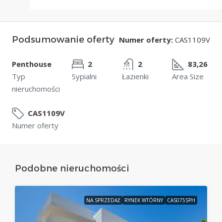
Podsumowanie oferty
Numer oferty:
CAS1109V
Penthouse
2
2
83,26
Typ
Sypialni
Łazienki
Area Size
nieruchomości
CAS1109V
Numer oferty
Podobne nieruchomości
NA SPRZEDAŻ
RYNEK WTÓRNY
CAS075SPH