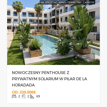
NA SPRZEDAŻ
RYNEK PIERWOTNY
CAS997IV
NOWOCZESNY PENTHOUSE Z
PRYWATNYM SOLARIUM W PILAR DE LA
HORADADA
OD:
330.000€
2
2
69