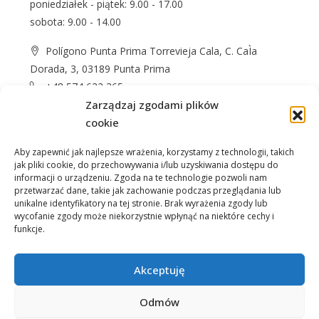
poniedziałek - piątek: 9.00 - 17.00
sobota: 9.00 - 14.00
Polígono Punta Prima Torrevieja Cala, C. CaÌa
Dorada, 3, 03189 Punta Prima
+48 574 622 365
info@casprom.es
Zarządzaj zgodami plików
cookie
Aby zapewnić jak najlepsze wrażenia, korzystamy z technologii, takich
jak pliki cookie, do przechowywania i/lub uzyskiwania dostępu do
informacji o urządzeniu. Zgoda na te technologie pozwoli nam
przetwarzać dane, takie jak zachowanie podczas przeglądania lub
unikalne identyfikatory na tej stronie. Brak wyrażenia zgody lub
wycofanie zgody może niekorzystnie wpłynąć na niektóre cechy i
Nieruchomości
O Nas
Jak kupić
Okolica
funkcje.
Kontakt
Akceptuję
Odmów