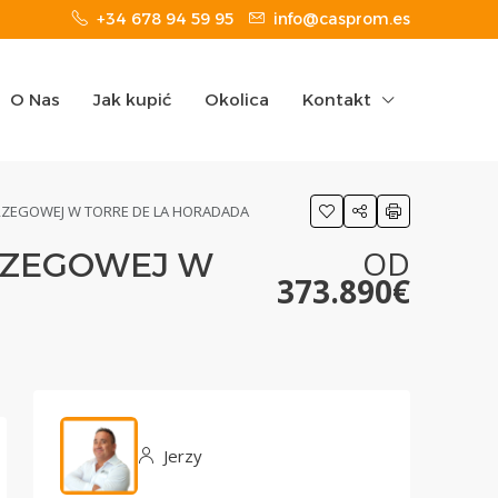
+34 678 94 59 95
info@casprom.es
O Nas
Jak kupić
Okolica
Kontakt
BRZEGOWEJ W TORRE DE LA HORADADA
OD
BRZEGOWEJ W
373.890€
Jerzy