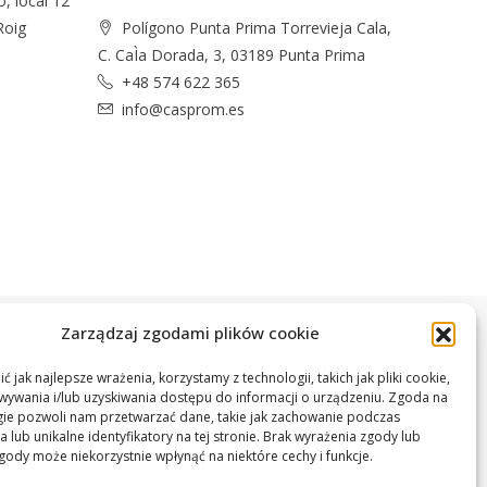
o, local 12
Roig
Polígono Punta Prima Torrevieja Cala,
C. CaÌa Dorada, 3, 03189 Punta Prima
+48 574 622 365
info@casprom.es
Zarządzaj zgodami plików cookie
 jak najlepsze wrażenia, korzystamy z technologii, takich jak pliki cookie,
ywania i/lub uzyskiwania dostępu do informacji o urządzeniu. Zgoda na
gie pozwoli nam przetwarzać dane, takie jak zachowanie podczas
 lub unikalne identyfikatory na tej stronie. Brak wyrażenia zgody lub
gody może niekorzystnie wpłynąć na niektóre cechy i funkcje.