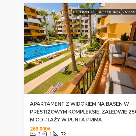
NA SPRZEDAŻ
RYNEK WTÓRNY
CAS320
APARTAMENT Z WIDOKIEM NA BASEN W
PRESTIŻOWYM KOMPLEKSIE, ZALEDWIE 25
M OD PLAŻY W PUNTA PRIMA
269.000€
2
1
72