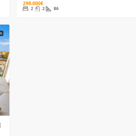
299.000€
2
2
86
2N
E