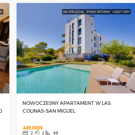
3N
NA SPRZEDAŻ
RYNEK WTÓRNY
CAS071SPH
NOWOCZESNY APARTAMENT W LAS
0
COLINAS-SAN MIGUEL
449.000€
2
2
68