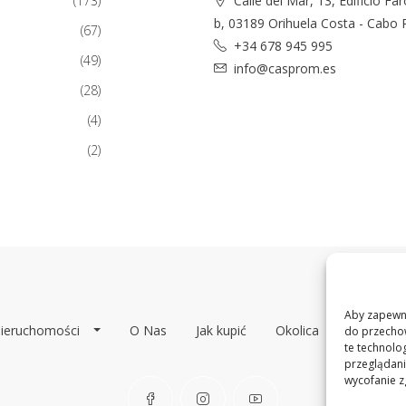
(173)
Calle del Mar, 13, Edificio Far
b, 03189 Orihuela Costa - Cabo 
(67)
+34 678 945 995
(49)
info@casprom.es
(28)
(4)
(2)
Aby zapewnić
ieruchomości
O Nas
Jak kupić
Okolica
Kontakt
do przechow
te technolo
przeglądania
wycofanie z