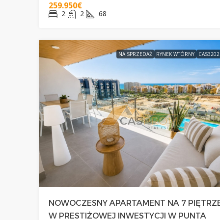
259.950€
2
2
68
NA SPRZEDAŻ
RYNEK WTÓRNY
CAS320
NOWOCZESNY APARTAMENT NA 7 PIĘTRZ
W PRESTIŻOWEJ INWESTYCJI W PUNTA