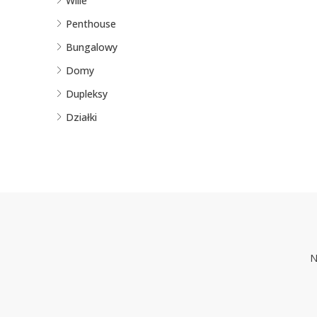
Wille
Penthouse
Bungalowy
Domy
Dupleksy
Działki
N