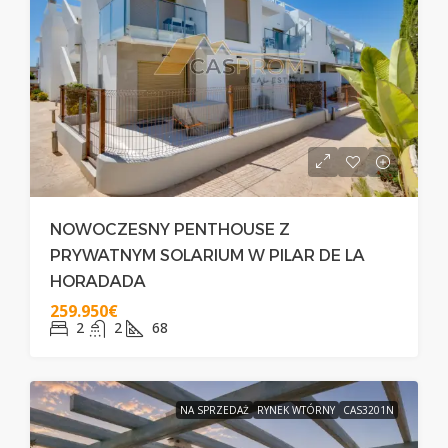
NOWOCZESNY PENTHOUSE Z
PRYWATNYM SOLARIUM W PILAR DE LA
HORADADA
259.950€
2
2
68
NA SPRZEDAŻ
RYNEK WTÓRNY
CAS3201N