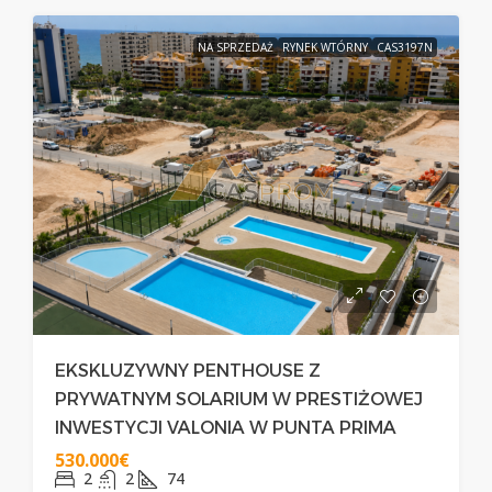
NA SPRZEDAŻ
RYNEK WTÓRNY
CAS3197N
EKSKLUZYWNY PENTHOUSE Z
PRYWATNYM SOLARIUM W PRESTIŻOWEJ
INWESTYCJI VALONIA W PUNTA PRIMA
530.000€
2
2
74