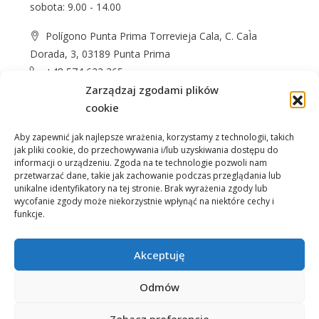
sobota: 9.00 - 14.00
Polígono Punta Prima Torrevieja Cala, C. CaÌa
Dorada, 3, 03189 Punta Prima
+48 574 622 365
info@casprom.es
Zarządzaj zgodami plików
cookie
Aby zapewnić jak najlepsze wrażenia, korzystamy z technologii, takich
jak pliki cookie, do przechowywania i/lub uzyskiwania dostępu do
informacji o urządzeniu. Zgoda na te technologie pozwoli nam
przetwarzać dane, takie jak zachowanie podczas przeglądania lub
unikalne identyfikatory na tej stronie. Brak wyrażenia zgody lub
wycofanie zgody może niekorzystnie wpłynąć na niektóre cechy i
Nieruchomości
O Nas
Jak kupić
Okolica
funkcje.
Kontakt
Akceptuję
Odmów
Zobacz preferencje