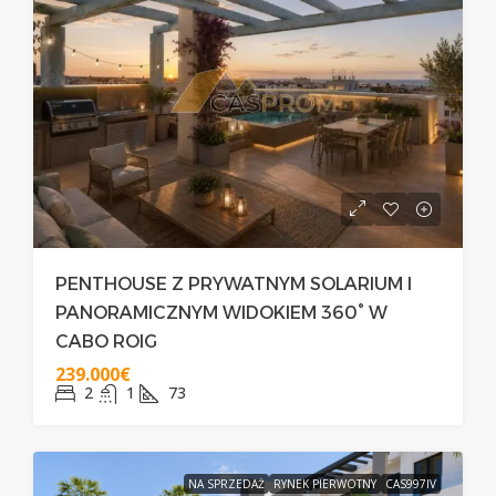
PENTHOUSE Z PRYWATNYM SOLARIUM I
PANORAMICZNYM WIDOKIEM 360° W
CABO ROIG
239.000€
2
1
73
NA SPRZEDAŻ
RYNEK PIERWOTNY
CAS997IV