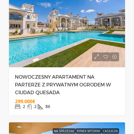
NOWOCZESNY APARTAMENT NA
PARTERZE Z PRYWATNYM OGRODEM W
CIUDAD QUESADA
299.000€
2
2
86
NA SPRZEDAŻ
RYNEK WTÓRNY
CAS3202N