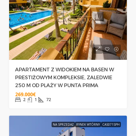
APARTAMENT Z WIDOKIEM NA BASEN W
PRESTIŻOWYM KOMPLEKSIE, ZALEDWIE
250 M OD PLAŻY W PUNTA PRIMA
269.000€
2
1
72
NA SPRZEDAŻ
RYNEK WTÓRNY
CAS071SPH