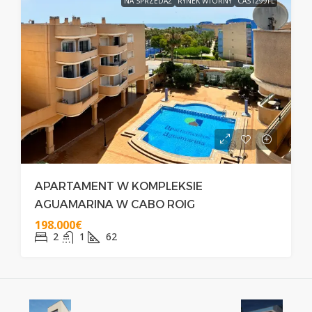
NA SPRZEDAŻ
RYNEK WTÓRNY
CAS1299FL
APARTAMENT W KOMPLEKSIE
AGUAMARINA W CABO ROIG
198.000€
2
1
62