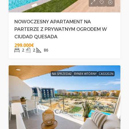
NOWOCZESNY APARTAMENT NA
PARTERZE Z PRYWATNYM OGRODEM W
CIUDAD QUESADA
299.000€
2
2
86
NA SPRZEDAŻ
RYNEK WTÓRNY
CAS3202N