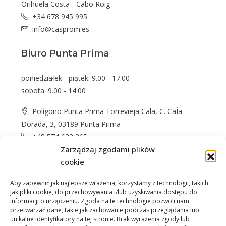
Orihuela Costa - Cabo Roig
+34 678 945 995
info@casprom.es
Biuro Punta Prima
poniedziałek - piątek: 9.00 - 17.00
sobota: 9.00 - 14.00
Polígono Punta Prima Torrevieja Cala, C. CaÌa
Dorada, 3, 03189 Punta Prima
+48 574 622 365
Zarządzaj zgodami plików
info@casprom.es
cookie
Aby zapewnić jak najlepsze wrażenia, korzystamy z technologii, takich
jak pliki cookie, do przechowywania i/lub uzyskiwania dostępu do
informacji o urządzeniu. Zgoda na te technologie pozwoli nam
przetwarzać dane, takie jak zachowanie podczas przeglądania lub
unikalne identyfikatory na tej stronie. Brak wyrażenia zgody lub