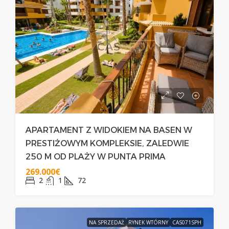
APARTAMENT Z WIDOKIEM NA BASEN W
PRESTIŻOWYM KOMPLEKSIE, ZALEDWIE
250 M OD PLAŻY W PUNTA PRIMA
269.000€
2
1
72
NA SPRZEDAŻ
RYNEK WTÓRNY
CAS071SPH