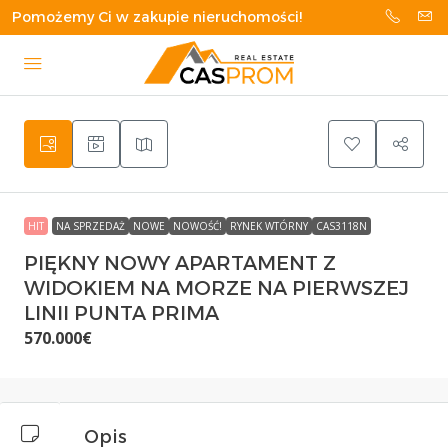
Pomożemy Ci w zakupie nieruchomości!
HIT
NA SPRZEDAŻ
NOWE
NOWOŚĆ!
RYNEK WTÓRNY
CAS3118N
PIĘKNY NOWY APARTAMENT Z
WIDOKIEM NA MORZE NA PIERWSZEJ
LINII PUNTA PRIMA
570.000€
Opis