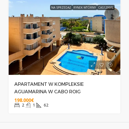
NA SPRZEDAŻ
RYNEK WTÓRNY
CAS1299FL
APARTAMENT W KOMPLEKSIE
AGUAMARINA W CABO ROIG
198.000€
2
1
62