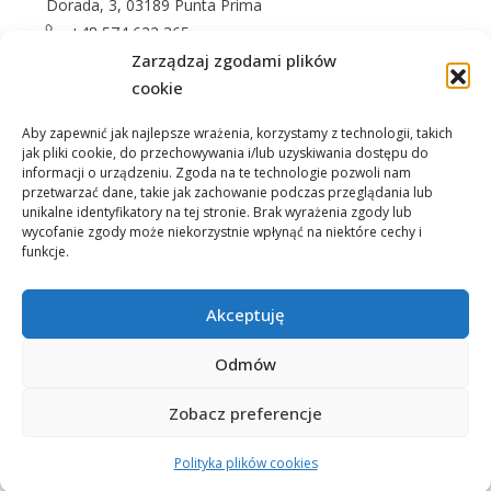
Dorada, 3, 03189 Punta Prima
+48 574 622 365
Zarządzaj zgodami plików
info@casprom.es
cookie
Aby zapewnić jak najlepsze wrażenia, korzystamy z technologii, takich
jak pliki cookie, do przechowywania i/lub uzyskiwania dostępu do
informacji o urządzeniu. Zgoda na te technologie pozwoli nam
przetwarzać dane, takie jak zachowanie podczas przeglądania lub
unikalne identyfikatory na tej stronie. Brak wyrażenia zgody lub
wycofanie zgody może niekorzystnie wpłynąć na niektóre cechy i
Nieruchomości
O Nas
Jak kupić
Okolica
funkcje.
Kontakt
Akceptuję
Odmów
Zobacz preferencje
© Casprom.pl
Jerzy
Polityka plików cookies