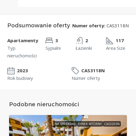
Podsumowanie oferty
Numer oferty:
CAS3118N
Apartamenty
3
2
117
Typ
Sypialni
Łazienki
Area Size
nieruchomości
2023
CAS3118N
Rok budowy
Numer oferty
Podobne nieruchomości
NA SPRZEDAŻ
RYNEK WTÓRNY
CAS3203N