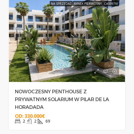
NA SPRZEDAŻ
RYNEK PIERWOTNY
CAS997IV
NOWOCZESNY PENTHOUSE Z
PRYWATNYM SOLARIUM W PILAR DE LA
HORADADA
OD:
330.000€
2
2
69