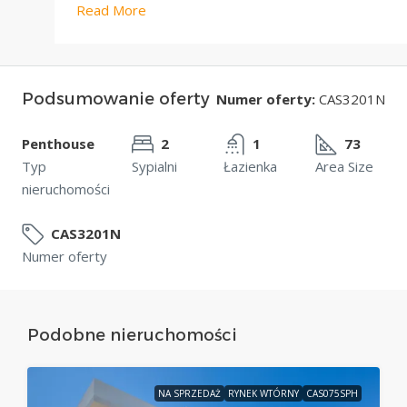
Read More
Podsumowanie oferty
Numer oferty:
CAS3201N
Penthouse
2
1
73
Typ
Sypialni
Łazienka
Area Size
nieruchomości
CAS3201N
Numer oferty
Podobne nieruchomości
NA SPRZEDAŻ
RYNEK WTÓRNY
CAS075SPH