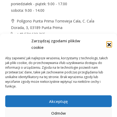
poniedziałek - piątek: 9.00 - 17.00
sobota: 9.00 - 14.00
Polígono Punta Prima Torrevieja Cala, C. CaÌa
Dorada, 3, 03189 Punta Prima
+48 574 622 365
info@casprom.es
Zarządzaj zgodami plików
cookie
Aby zapewnić jak najlepsze wrażenia, korzystamy z technologii, takich
jak pliki cookie, do przechowywania i/lub uzyskiwania dostępu do
informacji o urządzeniu. Zgoda na te technologie pozwoli nam
przetwarzać dane, takie jak zachowanie podczas przeglądania lub
unikalne identyfikatory na tej stronie. Brak wyrażenia zgody lub
wycofanie zgody może niekorzystnie wpłynąć na niektóre cechy i
Nieruchomości
O Nas
Jak kupić
Okolica
funkcje.
Kontakt
Akceptuję
Odmów