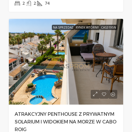
2
2
74
NA SPRZEDAŻ
RYNEK WTÓRNY
CAS3195N
ATRAKCYJNY PENTHOUSE Z PRYWATNYM
SOLARIUM I WIDOKIEM NA MORZE W CABO
ROIG