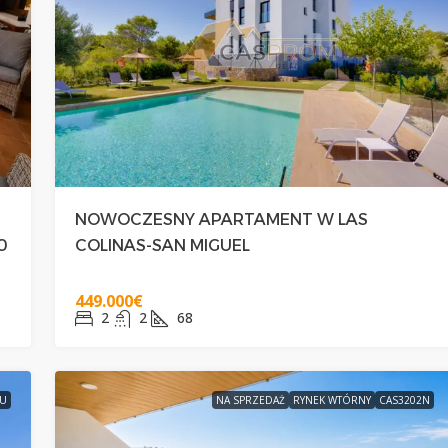
NOWOCZESNY APARTAMENT W LAS
0
COLINAS-SAN MIGUEL
449.000€
2
2
68
EU
NA SPRZEDAŻ
RYNEK WTÓRNY
CAS3202N