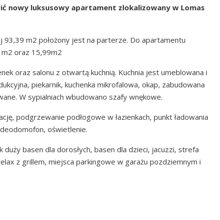
ić nowy luksusowy apartament zlokalizowany w Lomas
j 93,39 m2 położony jest na parterze. Do apartamentu
43 m2 oraz 15,99m2
zienek oraz salonu z otwartą kuchnią. Kuchnia jest umeblowana i
ndukcyjna, piekarnik, kuchenka mikrofalowa, okap, zabudowana
owane. W sypialniach wbudowano szafy wnękowe.
cję, podgrzewanie podłogowe w łazienkach, punkt ładowania
deodomofon, oświetlenie.
 duży basen dla dorosłych, basen dla dzieci, jacuzzi, strefa
 relax z grillem, miejsca parkingowe w garażu pozdziemnym i