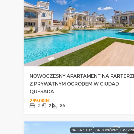
NOWOCZESNY APARTAMENT NA PARTERZ
Z PRYWATNYM OGRODEM W CIUDAD
QUESADA
299.000€
2
2
86
NA SPRZEDAŻ
RYNEK WTÓRNY
CAS1299