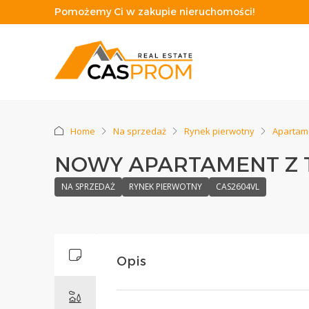
Pomożemy Ci w zakupie nieruchomości!
Home
Na sprzedaż
Rynek pierwotny
Apartam
NOWY APARTAMENT Z 
NA SPRZEDAŻ
RYNEK PIERWOTNY
CAS2604VL
Opis