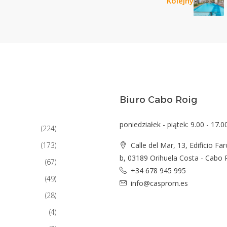
Kolejny
Biuro Cabo Roig
poniedziałek - piątek: 9.00 - 17.0
(224)
(173)
Calle del Mar, 13, Edificio Far
b, 03189 Orihuela Costa - Cabo 
(67)
+34 678 945 995
(49)
info@casprom.es
(28)
(4)