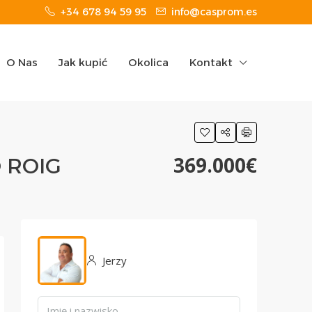
+34 678 94 59 95
info@casprom.es
O Nas
Jak kupić
Okolica
Kontakt
369.000€
 ROIG
Jerzy