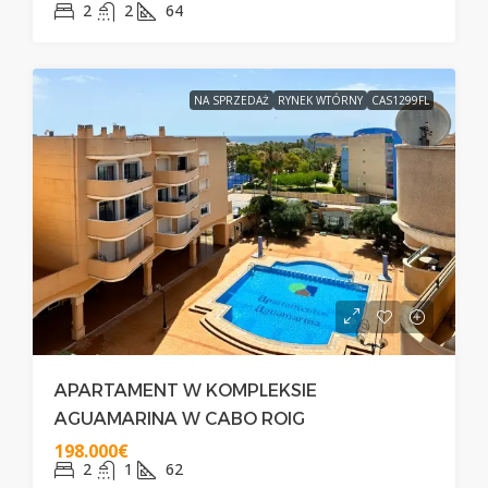
2
2
64
NA SPRZEDAŻ
RYNEK WTÓRNY
CAS1299FL
APARTAMENT W KOMPLEKSIE
AGUAMARINA W CABO ROIG
198.000€
2
1
62