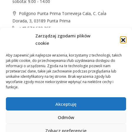
sobota: 9.00 - 14.00
Polígono Punta Prima Torrevieja Cala, C. CaÌa
Dorada, 3, 03189 Punta Prima
+48 574 622 365
Zarządzaj zgodami plików
info@casprom.es
cookie
Aby zapewnić jak najlepsze wrażenia, korzystamy z technologii, takich
jak pliki cookie, do przechowywania i/lub uzyskiwania dostępu do
informacji o urządzeniu. Zgoda na te technologie pozwoli nam
przetwarzać dane, takie jak zachowanie podczas przeglądania lub
unikalne identyfikatory na tej stronie. Brak wyrażenia zgody lub
wycofanie zgody może niekorzystnie wpłynąć na niektóre cechy i
Nieruchomości
O Nas
Jak kupić
Okolica
funkcje.
Kontakt
Akceptuję
Odmów
Zobacz preferencje