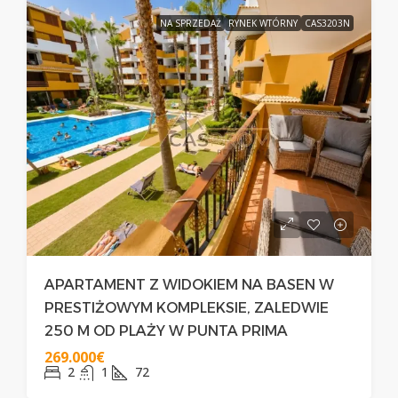
NA SPRZEDAŻ
RYNEK WTÓRNY
CAS3203N
APARTAMENT Z WIDOKIEM NA BASEN W
PRESTIŻOWYM KOMPLEKSIE, ZALEDWIE
250 M OD PLAŻY W PUNTA PRIMA
269.000€
2
1
72