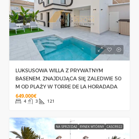
LUKSUSOWA WILLA Z PRYWATNYM
BASENEM, ZNAJDUJĄCA SIĘ ZALEDWIE 50
M OD PLAŻY W TORRE DE LA HORADADA
649.000€
4
3
121
NA SPRZEDAŻ
RYNEK WTÓRNY
CASCR922