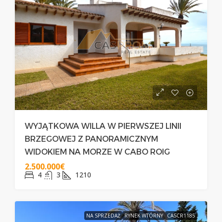
WYJĄTKOWA WILLA W PIERWSZEJ LINII
BRZEGOWEJ Z PANORAMICZNYM
WIDOKIEM NA MORZE W CABO ROIG
2.500.000€
4
3
1210
NA SPRZEDAŻ
RYNEK WTÓRNY
CASCR1185