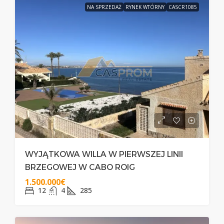
NA SPRZEDAŻ
RYNEK WTÓRNY
CASCR1085
WYJĄTKOWA WILLA W PIERWSZEJ LINII
BRZEGOWEJ W CABO ROIG
1.500.000€
12
4
285