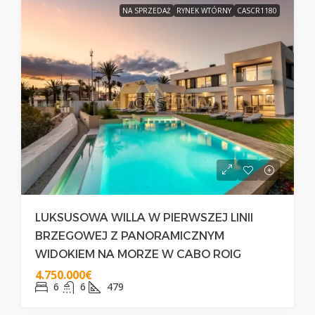
NA SPRZEDAŻ
RYNEK WTÓRNY
CASCR1180
LUKSUSOWA WILLA W PIERWSZEJ LINII
BRZEGOWEJ Z PANORAMICZNYM
WIDOKIEM NA MORZE W CABO ROIG
4.750.000€
6
6
479