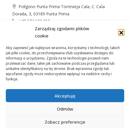
Polígono Punta Prima Torrevieja Cala, C. CaÌa
Dorada, 3, 03189 Punta Prima
+48 574 622 365
info@casprom.es
Zarządzaj zgodami plików
cookie
Aby zapewnić jak najlepsze wrażenia, korzystamy z technologii, takich
jak pliki cookie, do przechowywania i/lub uzyskiwania dostępu do
informacji o urządzeniu. Zgoda na te technologie pozwoli nam
przetwarzać dane, takie jak zachowanie podczas przeglądania lub
unikalne identyfikatory na tej stronie. Brak wyrażenia zgody lub
wycofanie zgody może niekorzystnie wpłynąć na niektóre cechy i
Nieruchomości
O Nas
Jak kupić
Okolica
funkcje.
Kontakt
Akceptuję
Odmów
Zobacz preferencje
© Casprom.pl