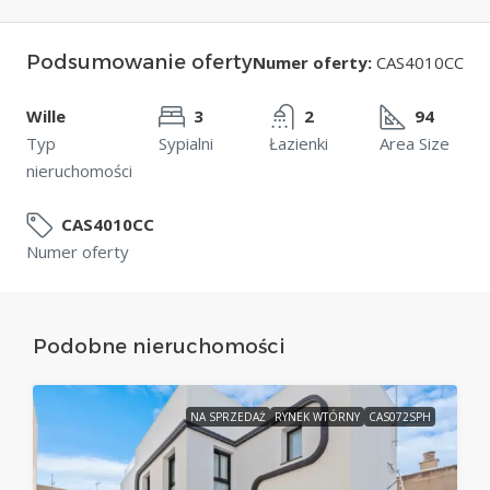
Podsumowanie oferty
Numer oferty:
CAS4010CC
Wille
3
2
94
Typ
Sypialni
Łazienki
Area Size
nieruchomości
CAS4010CC
Numer oferty
Podobne nieruchomości
NA SPRZEDAŻ
RYNEK WTÓRNY
CAS072SPH