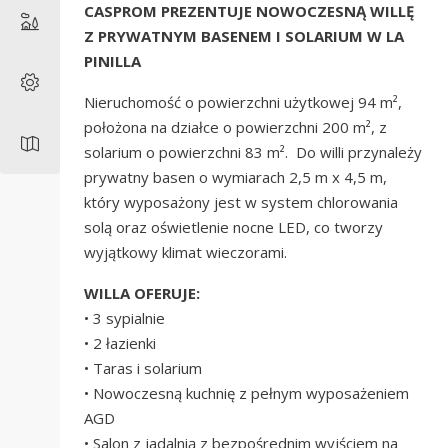
CASPROM PREZENTUJE NOWOCZESNĄ WILLĘ
Z PRYWATNYM BASENEM I SOLARIUM W LA
PINILLA
Nieruchomość o powierzchni użytkowej 94 m²,
położona na działce o powierzchni 200 m², z
solarium o powierzchni 83 m². Do willi przynależy
prywatny basen o wymiarach 2,5 m x 4,5 m,
który wyposażony jest w system chlorowania
solą oraz oświetlenie nocne LED, co tworzy
wyjątkowy klimat wieczorami.
WILLA OFERUJE:
• 3 sypialnie
• 2 łazienki
• Taras i solarium
• Nowoczesną kuchnię z pełnym wyposażeniem
AGD
• Salon z jadalnią z bezpośrednim wyjściem na