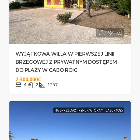
WYJĄTKOWA WILLA W PIERWSZEJ LINII
BRZEGOWEJ Z PRYWATNYM DOSTĘPEM
DO PLAŻY W CABO ROIG
2.300.000€
4
2
1257
NA SPRZEDAŻ
RYNEK WTÓRNY
CASCR1085