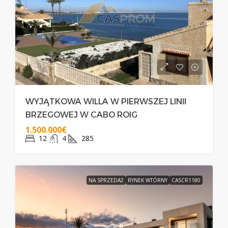
WYJĄTKOWA WILLA W PIERWSZEJ LINII
BRZEGOWEJ W CABO ROIG
1.500.000€
12
4
285
NA SPRZEDAŻ
RYNEK WTÓRNY
CASCR1180