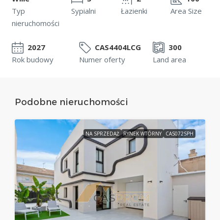
Typ
Sypialni
Łazienki
Area Size
nieruchomości
2027
CAS4404LCG
300
Rok budowy
Numer oferty
Land area
Podobne nieruchomości
NA SPRZEDAŻ
RYNEK WTÓRNY
CAS072SPH