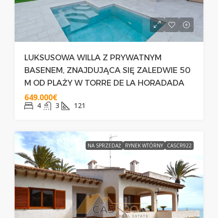
LUKSUSOWA WILLA Z PRYWATNYM
BASENEM, ZNAJDUJĄCA SIĘ ZALEDWIE 50
M OD PLAŻY W TORRE DE LA HORADADA
649.000€
4
3
121
NA SPRZEDAŻ
RYNEK WTÓRNY
CASCR922