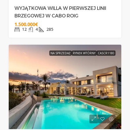
WYJĄTKOWA WILLA W PIERWSZEJ LINII
BRZEGOWEJ W CABO ROIG
1.500.000€
12
4
285
NA SPRZEDAŻ
RYNEK WTÓRNY
CASCR1180