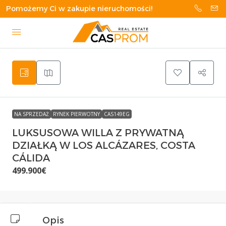
Pomożemy Ci w zakupie nieruchomości!
NA SPRZEDAŻ
RYNEK PIERWOTNY
CAS149EG
LUKSUSOWA WILLA Z PRYWATNĄ
DZIAŁKĄ W LOS ALCÁZARES, COSTA
CÁLIDA
499.900€
Opis