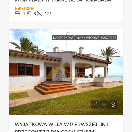
649.000€
4
3
121
NA SPRZEDAŻ
RYNEK WTÓRNY
CASCR922
WYJĄTKOWA WILLA W PIERWSZEJ LINII