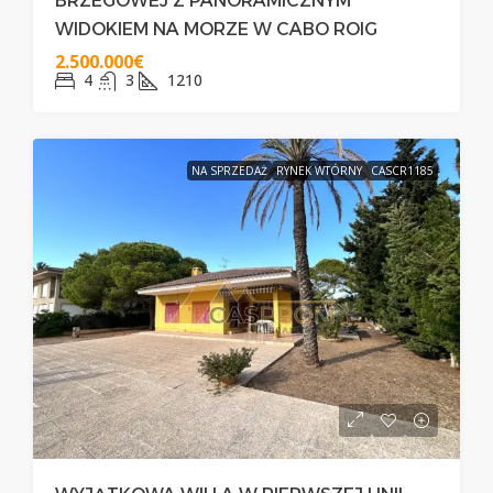
BRZEGOWEJ Z PANORAMICZNYM
WIDOKIEM NA MORZE W CABO ROIG
2.500.000€
4
3
1210
NA SPRZEDAŻ
RYNEK WTÓRNY
CASCR1185