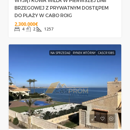
WYJĄTKOWA WILLA W PIERWSZEJ LINII
BRZEGOWEJ Z PRYWATNYM DOSTĘPEM
DO PLAŻY W CABO ROIG
2.300.000€
4
2
1257
NA SPRZEDAŻ
RYNEK WTÓRNY
CASCR1085