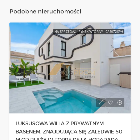
Podobne nieruchomości
NA SPRZEDAŻ
RYNEK WTÓRNY
CAS072SPH
LUKSUSOWA WILLA Z PRYWATNYM
BASENEM, ZNAJDUJĄCA SIĘ ZALEDWIE 50
M OD PLAŻY W TORRE DE LA HORADADA