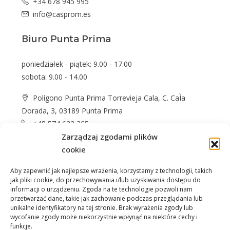
+34 678 945 995
info@casprom.es
Biuro Punta Prima
poniedziałek - piątek: 9.00 - 17.00
sobota: 9.00 - 14.00
Polígono Punta Prima Torrevieja Cala, C. CaÌa
Dorada, 3, 03189 Punta Prima
+48 574 622 365
info@casprom.es
Zarządzaj zgodami plików
cookie
Aby zapewnić jak najlepsze wrażenia, korzystamy z technologii, takich
jak pliki cookie, do przechowywania i/lub uzyskiwania dostępu do
informacji o urządzeniu. Zgoda na te technologie pozwoli nam
przetwarzać dane, takie jak zachowanie podczas przeglądania lub
unikalne identyfikatory na tej stronie. Brak wyrażenia zgody lub
wycofanie zgody może niekorzystnie wpłynąć na niektóre cechy i
Nieruchomości
O Nas
Jak kupić
Okolica
funkcje.