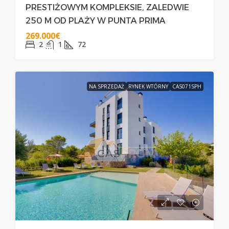
PRESTIŻOWYM KOMPLEKSIE, ZALEDWIE
250 M OD PLAŻY W PUNTA PRIMA
269.000€
2
1
72
NA SPRZEDAŻ
RYNEK WTÓRNY
CAS071SPH