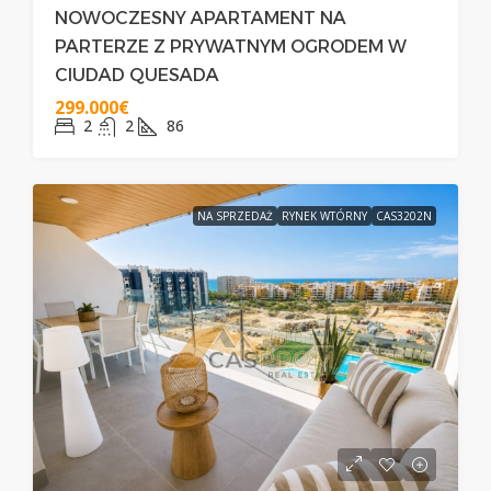
NOWOCZESNY APARTAMENT NA
PARTERZE Z PRYWATNYM OGRODEM W
CIUDAD QUESADA
299.000€
2
2
86
NA SPRZEDAŻ
RYNEK WTÓRNY
CAS3202N