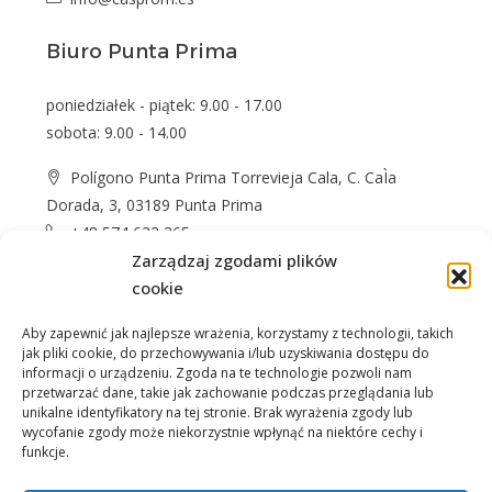
Biuro Punta Prima
poniedziałek - piątek: 9.00 - 17.00
sobota: 9.00 - 14.00
Polígono Punta Prima Torrevieja Cala, C. CaÌa
Dorada, 3, 03189 Punta Prima
+48 574 622 365
Zarządzaj zgodami plików
info@casprom.es
cookie
Aby zapewnić jak najlepsze wrażenia, korzystamy z technologii, takich
jak pliki cookie, do przechowywania i/lub uzyskiwania dostępu do
informacji o urządzeniu. Zgoda na te technologie pozwoli nam
przetwarzać dane, takie jak zachowanie podczas przeglądania lub
unikalne identyfikatory na tej stronie. Brak wyrażenia zgody lub
wycofanie zgody może niekorzystnie wpłynąć na niektóre cechy i
Nieruchomości
O Nas
Jak kupić
Okolica
funkcje.
Kontakt