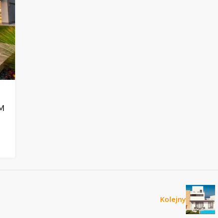
M
Kolejny