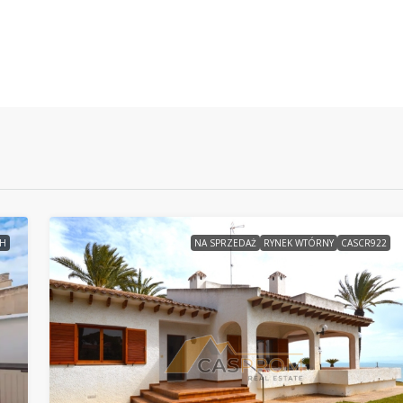
PH
NA SPRZEDAŻ
RYNEK WTÓRNY
CASCR922