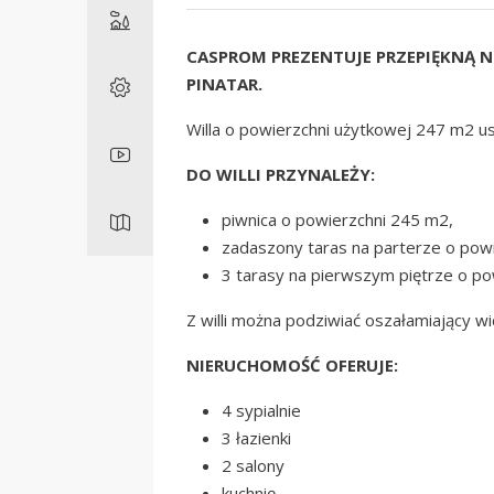
CASPROM PREZENTUJE PRZEPIĘKNĄ 
PINATAR.
Willa o powierzchni użytkowej 247 m2 u
DO WILLI PRZYNALEŻY:
piwnica o powierzchni 245 m2,
zadaszony taras na parterze o pow
3 tarasy na pierwszym piętrze o p
Z willi można podziwiać oszałamiający wi
NIERUCHOMOŚĆ OFERUJE:
4 sypialnie
3 łazienki
2 salony
kuchnię