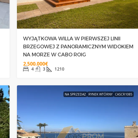
WYJĄTKOWA WILLA W PIERWSZEJ LINII
BRZEGOWEJ Z PANORAMICZNYM WIDOKIEM
NA MORZE W CABO ROIG
2.500.000€
4
3
1210
85
NA SPRZEDAŻ
RYNEK WTÓRNY
CASCR1085