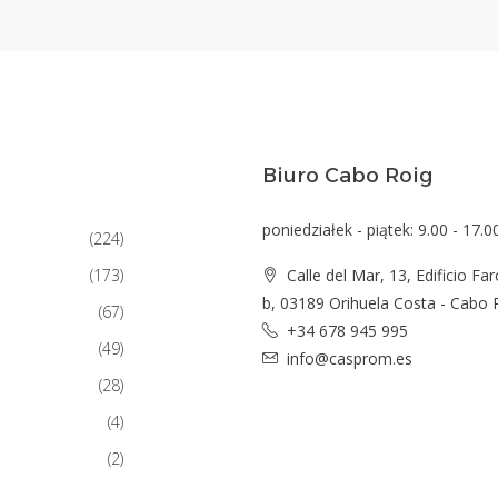
Biuro Cabo Roig
poniedziałek - piątek: 9.00 - 17.0
(224)
(173)
Calle del Mar, 13, Edificio Far
b, 03189 Orihuela Costa - Cabo 
(67)
+34 678 945 995
(49)
info@casprom.es
(28)
(4)
(2)