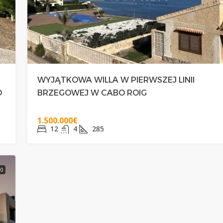
WYJĄTKOWA WILLA W PIERWSZEJ LINII
O
BRZEGOWEJ W CABO ROIG
1.500.000€
12
4
285
80