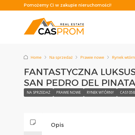
Pomożemy Ci w zakupie nieruchomości!
Home
Na sprzedaż
Prawie nowe
Rynek wtór
FANTASTYCZNA LUKSU
SAN PEDRO DEL PINATA
NA SPRZEDAŻ
PRAWIE NOWE
RYNEK WTÓRNY
CAS105
Opis