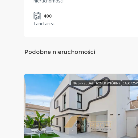
nieruchomości
400
Land area
Podobne nieruchomości
NA SPRZEDAŻ
RYNEK WTÓRNY
CAS072S