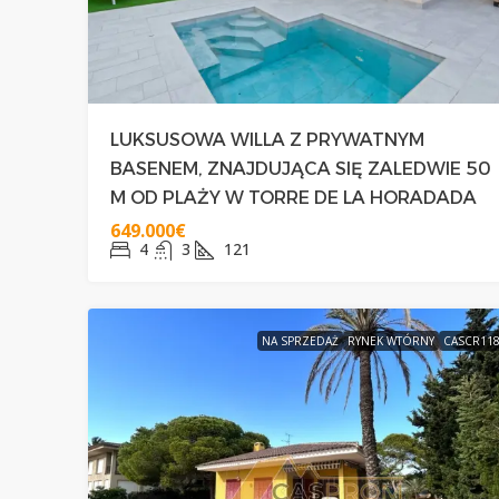
LUKSUSOWA WILLA Z PRYWATNYM
BASENEM, ZNAJDUJĄCA SIĘ ZALEDWIE 50
M OD PLAŻY W TORRE DE LA HORADADA
649.000€
4
3
121
NA SPRZEDAŻ
RYNEK WTÓRNY
CASCR11