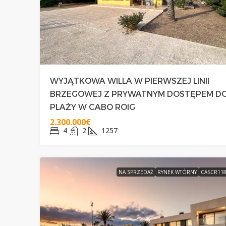
WYJĄTKOWA WILLA W PIERWSZEJ LINII
BRZEGOWEJ Z PRYWATNYM DOSTĘPEM D
PLAŻY W CABO ROIG
2.300.000€
4
2
1257
NA SPRZEDAŻ
RYNEK WTÓRNY
CASCR11