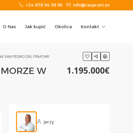
+34 678 94 59 95
info@casprom.es
O Nas
Jak kupić
Okolica
Kontakt
W SAN PEDRO DEL PINATAR!
1.195.000€
A MORZE W
Jerzy