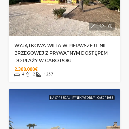
WYJĄTKOWA WILLA W PIERWSZEJ LINII
BRZEGOWEJ Z PRYWATNYM DOSTĘPEM
DO PLAŻY W CABO ROIG
2.300.000€
4
2
1257
NA SPRZEDAŻ
RYNEK WTÓRNY
CASCR1085