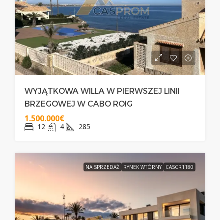
WYJĄTKOWA WILLA W PIERWSZEJ LINII
BRZEGOWEJ W CABO ROIG
1.500.000€
12
4
285
NA SPRZEDAŻ
RYNEK WTÓRNY
CASCR1180