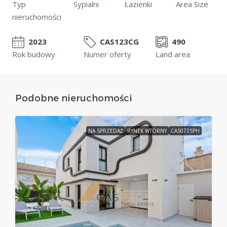
Typ
Sypialni
Łazienki
Area Size
nieruchomości
2023
CAS123CG
490
Rok budowy
Numer oferty
Land area
Podobne nieruchomości
NA SPRZEDAŻ
RYNEK WTÓRNY
CAS072SPH