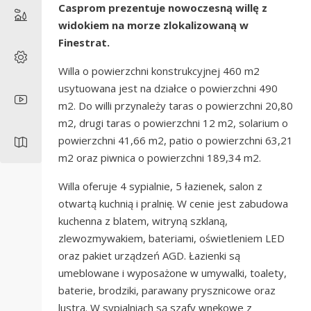
Casprom prezentuje nowoczesną willę z
widokiem na morze zlokalizowaną w
Finestrat.
Willa o powierzchni konstrukcyjnej 460 m2
usytuowana jest na działce o powierzchni 490
m2. Do willi przynależy taras o powierzchni 20,80
m2, drugi taras o powierzchni 12 m2, solarium o
powierzchni 41,66 m2, patio o powierzchni 63,21
m2 oraz piwnica o powierzchni 189,34 m2.
Willa oferuje 4 sypialnie, 5 łazienek, salon z
otwartą kuchnią i pralnię. W cenie jest zabudowa
kuchenna z blatem, witryną szklaną,
zlewozmywakiem, bateriami, oświetleniem LED
oraz pakiet urządzeń AGD. Łazienki są
umeblowane i wyposażone w umywalki, toalety,
baterie, brodziki, parawany prysznicowe oraz
lustra. W sypialniach są szafy wnękowe z