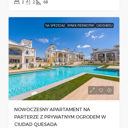
2
2
68
NA SPRZEDAŻ
RYNEK PIERWOTNY
CAS1040EU
NOWOCZESNY APARTAMENT NA
PARTERZE Z PRYWATNYM OGRODEM W
CIUDAD QUESADA