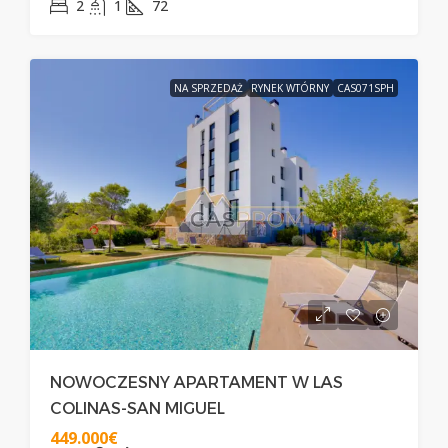
2
1
72
NA SPRZEDAŻ
RYNEK WTÓRNY
CAS071SPH
NOWOCZESNY APARTAMENT W LAS
COLINAS-SAN MIGUEL
449.000€