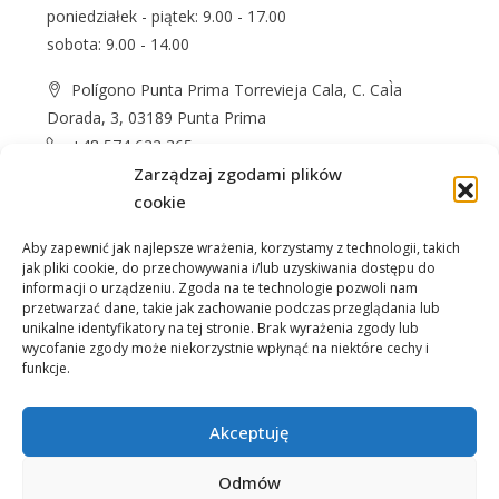
poniedziałek - piątek: 9.00 - 17.00
sobota: 9.00 - 14.00
Polígono Punta Prima Torrevieja Cala, C. CaÌa
Dorada, 3, 03189 Punta Prima
+48 574 622 365
Zarządzaj zgodami plików
info@casprom.es
cookie
Aby zapewnić jak najlepsze wrażenia, korzystamy z technologii, takich
jak pliki cookie, do przechowywania i/lub uzyskiwania dostępu do
informacji o urządzeniu. Zgoda na te technologie pozwoli nam
przetwarzać dane, takie jak zachowanie podczas przeglądania lub
unikalne identyfikatory na tej stronie. Brak wyrażenia zgody lub
wycofanie zgody może niekorzystnie wpłynąć na niektóre cechy i
Nieruchomości
O Nas
Jak kupić
Okolica
funkcje.
Kontakt
Akceptuję
Odmów