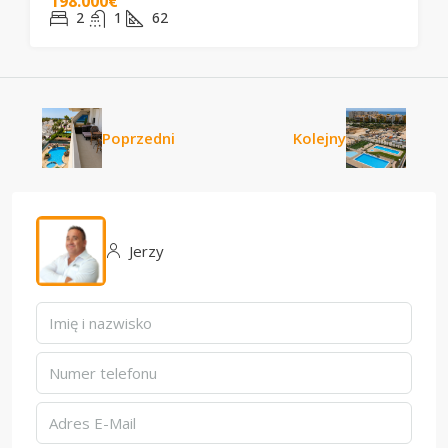
198.000€
2
1
62
Poprzedni
Kolejny
Jerzy