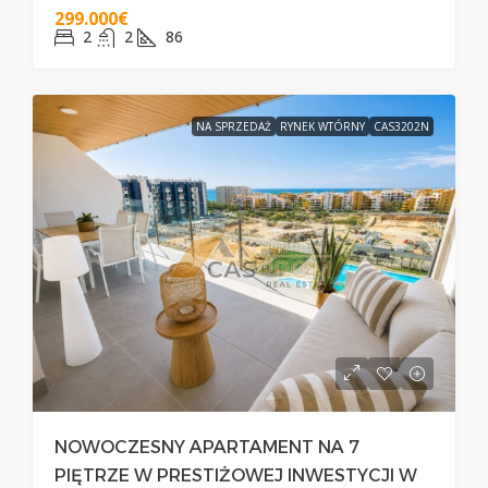
299.000€
2
2
86
NA SPRZEDAŻ
RYNEK WTÓRNY
CAS3202N
NOWOCZESNY APARTAMENT NA 7
PIĘTRZE W PRESTIŻOWEJ INWESTYCJI W