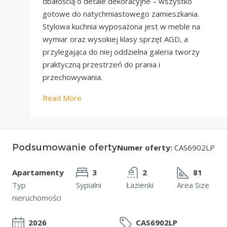
dbałością o detale dekoracyjne – wszystko
gotowe do natychmiastowego zamieszkania.
Stylowa kuchnia wyposażona jest w meble na
wymiar oraz wysokiej klasy sprzęt AGD, a
przylegająca do niej oddzielna galeria tworzy
praktyczną przestrzeń do prania i
przechowywania.
Read More
Podsumowanie oferty
Numer oferty:
CAS6902LP
Apartamenty
3
2
81
Typ
Sypialni
Łazienki
Area Size
nieruchomości
2026
CAS6902LP