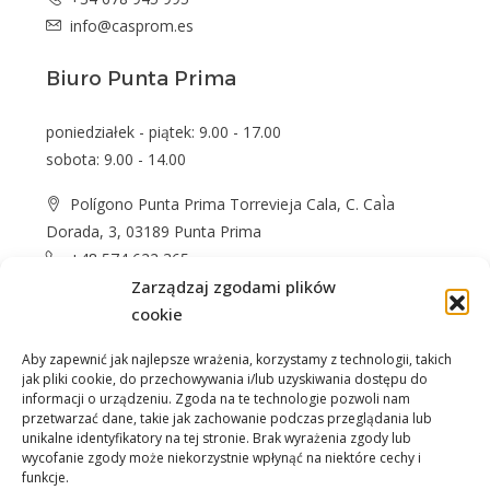
info@casprom.es
Biuro Punta Prima
poniedziałek - piątek: 9.00 - 17.00
sobota: 9.00 - 14.00
Polígono Punta Prima Torrevieja Cala, C. CaÌa
Dorada, 3, 03189 Punta Prima
+48 574 622 365
Zarządzaj zgodami plików
info@casprom.es
cookie
Aby zapewnić jak najlepsze wrażenia, korzystamy z technologii, takich
jak pliki cookie, do przechowywania i/lub uzyskiwania dostępu do
informacji o urządzeniu. Zgoda na te technologie pozwoli nam
przetwarzać dane, takie jak zachowanie podczas przeglądania lub
unikalne identyfikatory na tej stronie. Brak wyrażenia zgody lub
wycofanie zgody może niekorzystnie wpłynąć na niektóre cechy i
Nieruchomości
O Nas
Jak kupić
Okolica
funkcje.