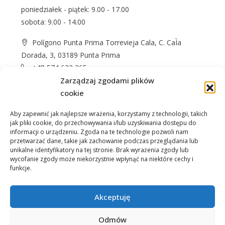
poniedziałek - piątek: 9.00 - 17.00
sobota: 9.00 - 14.00
Polígono Punta Prima Torrevieja Cala, C. CaÌa
Dorada, 3, 03189 Punta Prima
+48 574 622 365
Zarządzaj zgodami plików
info@casprom.es
cookie
Aby zapewnić jak najlepsze wrażenia, korzystamy z technologii, takich
jak pliki cookie, do przechowywania i/lub uzyskiwania dostępu do
informacji o urządzeniu. Zgoda na te technologie pozwoli nam
przetwarzać dane, takie jak zachowanie podczas przeglądania lub
unikalne identyfikatory na tej stronie. Brak wyrażenia zgody lub
wycofanie zgody może niekorzystnie wpłynąć na niektóre cechy i
Nieruchomości
O Nas
Jak kupić
Okolica
funkcje.
Kontakt
Akceptuję
Odmów