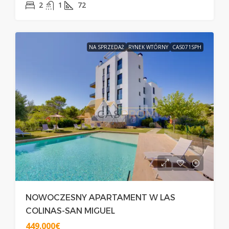
2
1
72
NA SPRZEDAŻ
RYNEK WTÓRNY
CAS071SPH
NOWOCZESNY APARTAMENT W LAS
COLINAS-SAN MIGUEL
449.000€