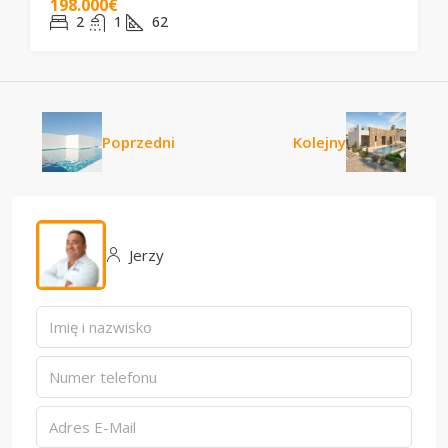
198.000€
2
1
62
Poprzedni
Kolejny
Jerzy