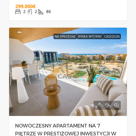
299.000€
2
2
86
NA SPRZEDAŻ
RYNEK WTÓRNY
CAS3202N
NOWOCZESNY APARTAMENT NA 7
PIĘTRZE W PRESTIŻOWEJ INWESTYCJI W