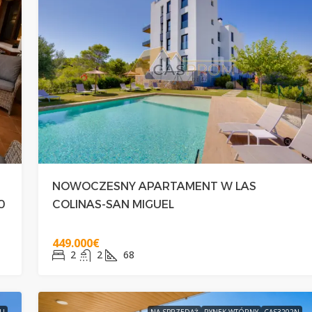
NOWOCZESNY APARTAMENT W LAS
0
COLINAS-SAN MIGUEL
449.000€
2
2
68
EU
NA SPRZEDAŻ
RYNEK WTÓRNY
CAS3202N