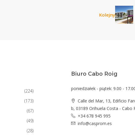
Kolejny
Biuro Cabo Roig
poniedziałek - piątek: 9.00 - 17.0
(224)
(173)
Calle del Mar, 13, Edificio Far
b, 03189 Orihuela Costa - Cabo 
(67)
+34 678 945 995
(49)
info@casprom.es
(28)