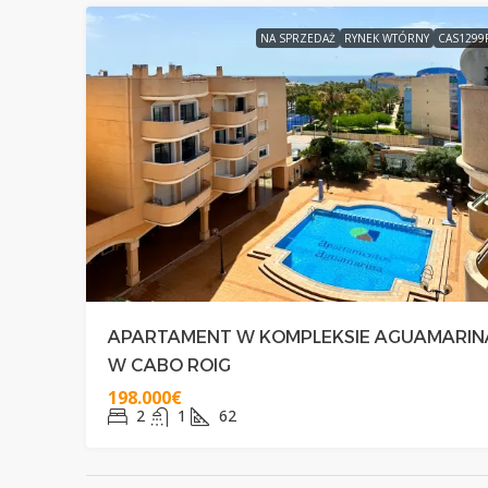
NA SPRZEDAŻ
RYNEK WTÓRNY
CAS1299
APARTAMENT W KOMPLEKSIE AGUAMARIN
W CABO ROIG
198.000€
2
1
62