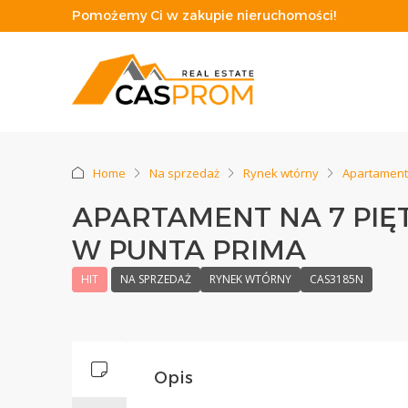
Pomożemy Ci w zakupie nieruchomości!
Home
Na sprzedaż
Rynek wtórny
Apartament
APARTAMENT NA 7 PIĘ
W PUNTA PRIMA
HIT
NA SPRZEDAŻ
RYNEK WTÓRNY
CAS3185N
Opis