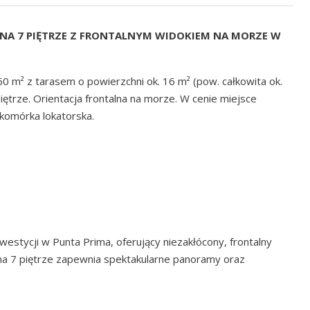
NA 7 PIĘTRZE Z FRONTALNYM WIDOKIEM NA MORZE W
0 m² z tarasem o powierzchni ok. 16 m² (pow. całkowita ok.
iętrze. Orientacja frontalna na morze. W cenie miejsce
komórka lokatorska.
nwestycji w
Punta Prima
, oferujący niezakłócony, frontalny
na 7 piętrze zapewnia spektakularne panoramy oraz