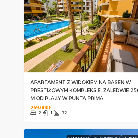
APARTAMENT Z WIDOKIEM NA BASEN W
PRESTIŻOWYM KOMPLEKSIE, ZALEDWIE 25
M OD PLAŻY W PUNTA PRIMA
269.000€
2
1
72
NA SPRZEDAŻ
RYNEK PIERWOTNY
CAS1040