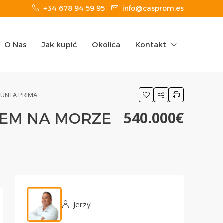
+34 678 94 59 95
info@casprom.es
O Nas
Jak kupić
Okolica
Kontakt
PUNTA PRIMA
540.000€
IEM NA MORZE
Jerzy