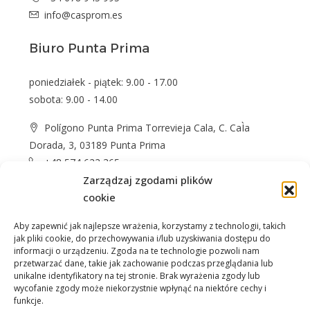
info@casprom.es
Biuro Punta Prima
poniedziałek - piątek: 9.00 - 17.00
sobota: 9.00 - 14.00
Polígono Punta Prima Torrevieja Cala, C. CaÌa
Dorada, 3, 03189 Punta Prima
+48 574 622 365
Zarządzaj zgodami plików
info@casprom.es
cookie
Aby zapewnić jak najlepsze wrażenia, korzystamy z technologii, takich
jak pliki cookie, do przechowywania i/lub uzyskiwania dostępu do
informacji o urządzeniu. Zgoda na te technologie pozwoli nam
przetwarzać dane, takie jak zachowanie podczas przeglądania lub
unikalne identyfikatory na tej stronie. Brak wyrażenia zgody lub
wycofanie zgody może niekorzystnie wpłynąć na niektóre cechy i
Nieruchomości
O Nas
Jak kupić
Okolica
funkcje.