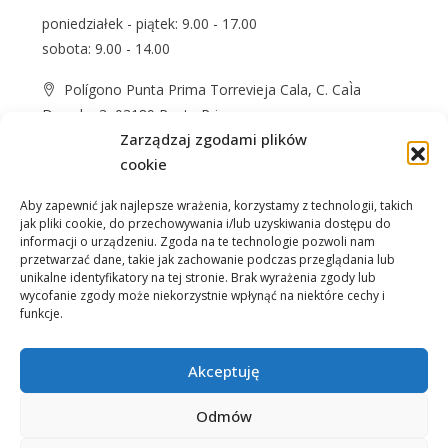
poniedziałek - piątek: 9.00 - 17.00
sobota: 9.00 - 14.00
Polígono Punta Prima Torrevieja Cala, C. CaÌa
Dorada, 3, 03189 Punta Prima
Zarządzaj zgodami plików
+48 574 622 365
cookie
info@casprom.es
Aby zapewnić jak najlepsze wrażenia, korzystamy z technologii, takich
jak pliki cookie, do przechowywania i/lub uzyskiwania dostępu do
informacji o urządzeniu. Zgoda na te technologie pozwoli nam
przetwarzać dane, takie jak zachowanie podczas przeglądania lub
unikalne identyfikatory na tej stronie. Brak wyrażenia zgody lub
wycofanie zgody może niekorzystnie wpłynąć na niektóre cechy i
funkcje.
Nieruchomości
O Nas
Jak kupić
Okolica
Kontakt
Akceptuję
Odmów