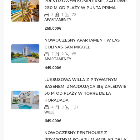
PRESTIŻOWYM KOMPLEKSIE, ZALEDWIE
250 M OD PLAŻY W PUNTA PRIMA
2
1
72
APARTAMENTY
269.000€
NOWOCZESNY APARTAMENT W LAS
COLINAS-SAN MIGUEL
2
2
68
APARTAMENTY
449.000€
LUKSUSOWA WILLA Z PRYWATNYM
BASENEM, ZNAJDUJĄCA SIĘ ZALEDWIE
50 M OD PLAŻY W TORRE DE LA
HORADADA
4
3
121
WILLE
649.000€
NOWOCZESNY PENTHOUSE Z
PRYWATNYM SOLARIUM W PILAR DE LA