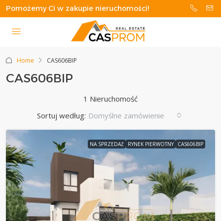
Pomożemy Ci w zakupie nieruchomości!
Home
CAS606BIP
CAS606BIP
1 Nieruchomość
Sortuj według:
Domyślne zamówienie
NA SPRZEDAŻ
RYNEK PIERWOTNY
CAS606BIP