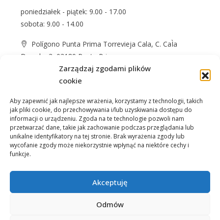
poniedziałek - piątek: 9.00 - 17.00
sobota: 9.00 - 14.00
Polígono Punta Prima Torrevieja Cala, C. CaÌa
Dorada, 3, 03189 Punta Prima
Zarządzaj zgodami plików
+48 574 622 365
cookie
info@casprom.es
Aby zapewnić jak najlepsze wrażenia, korzystamy z technologii, takich
jak pliki cookie, do przechowywania i/lub uzyskiwania dostępu do
informacji o urządzeniu. Zgoda na te technologie pozwoli nam
przetwarzać dane, takie jak zachowanie podczas przeglądania lub
unikalne identyfikatory na tej stronie. Brak wyrażenia zgody lub
wycofanie zgody może niekorzystnie wpłynąć na niektóre cechy i
funkcje.
Nieruchomości
O Nas
Jak kupić
Okolica
Kontakt
Akceptuję
Odmów