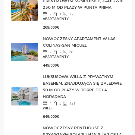
PRESTIŻOWYM KOMPLEKSIE, ZALEDWIE
250 M OD PLAŻY W PUNTA PRIMA
2
1
72
APARTAMENTY
269.000€
NOWOCZESNY APARTAMENT W LAS
COLINAS-SAN MIGUEL
2
2
68
APARTAMENTY
449.000€
LUKSUSOWA WILLA Z PRYWATNYM
BASENEM, ZNAJDUJĄCA SIĘ ZALEDWIE
50 M OD PLAŻY W TORRE DE LA
HORADADA
4
3
121
WILLE
649.000€
NOWOCZESNY PENTHOUSE Z
PRYWATNYM SOLARIUM W PILAR DE LA