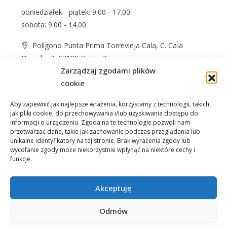
poniedziałek - piątek: 9.00 - 17.00
sobota: 9.00 - 14.00
Polígono Punta Prima Torrevieja Cala, C. CaÌa
Dorada, 3, 03189 Punta Prima
Zarządzaj zgodami plików
+48 574 622 365
cookie
info@casprom.es
Aby zapewnić jak najlepsze wrażenia, korzystamy z technologii, takich
jak pliki cookie, do przechowywania i/lub uzyskiwania dostępu do
informacji o urządzeniu. Zgoda na te technologie pozwoli nam
przetwarzać dane, takie jak zachowanie podczas przeglądania lub
unikalne identyfikatory na tej stronie. Brak wyrażenia zgody lub
wycofanie zgody może niekorzystnie wpłynąć na niektóre cechy i
funkcje.
Nieruchomości
O Nas
Jak kupić
Okolica
Kontakt
Akceptuję
Odmów