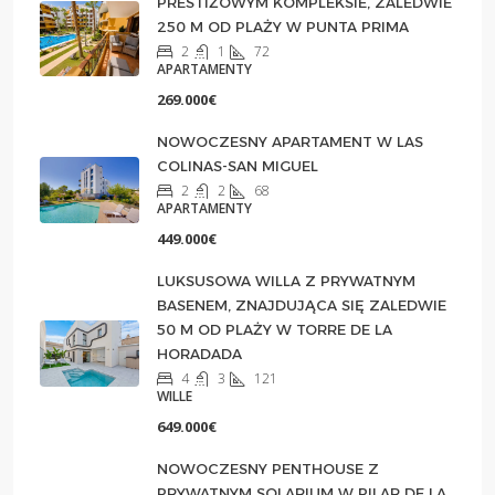
PRESTIŻOWYM KOMPLEKSIE, ZALEDWIE
250 M OD PLAŻY W PUNTA PRIMA
2
1
72
APARTAMENTY
269.000€
NOWOCZESNY APARTAMENT W LAS
COLINAS-SAN MIGUEL
2
2
68
APARTAMENTY
449.000€
LUKSUSOWA WILLA Z PRYWATNYM
BASENEM, ZNAJDUJĄCA SIĘ ZALEDWIE
50 M OD PLAŻY W TORRE DE LA
HORADADA
4
3
121
WILLE
649.000€
NOWOCZESNY PENTHOUSE Z
PRYWATNYM SOLARIUM W PILAR DE LA