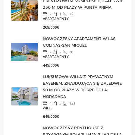
PRESTIŻOWYM KOMPLEKSIE, ZALEDWIE
250 M OD PLAŻY W PUNTA PRIMA
2
1
72
APARTAMENTY
269.000€
NOWOCZESNY APARTAMENT W LAS
COLINAS-SAN MIGUEL
2
2
68
APARTAMENTY
449.000€
LUKSUSOWA WILLA Z PRYWATNYM
BASENEM, ZNAJDUJĄCA SIĘ ZALEDWIE
50 M OD PLAŻY W TORRE DE LA
HORADADA
4
3
121
WILLE
649.000€
NOWOCZESNY PENTHOUSE Z
PRYWATNYM SOLARIUM W PILAR DE LA