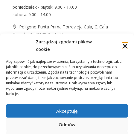
poniedziałek - piątek: 9.00 - 17.00
sobota: 9.00 - 14.00
Polígono Punta Prima Torrevieja Cala, C. CaÌa
Dorada, 3, 03189 Punta Prima
Zarządzaj zgodami plików
+48 574 622 365
cookie
info@casprom.es
Aby zapewnić jak najlepsze wrażenia, korzystamy z technologii, takich
jak pliki cookie, do przechowywania i/lub uzyskiwania dostępu do
informacji o urządzeniu. Zgoda na te technologie pozwoli nam
przetwarzać dane, takie jak zachowanie podczas przeglądania lub
unikalne identyfikatory na tej stronie. Brak wyrażenia zgody lub
wycofanie zgody może niekorzystnie wpłynąć na niektóre cechy i
funkcje.
Nieruchomości
O Nas
Jak kupić
Okolica
Kontakt
Akceptuję
Odmów