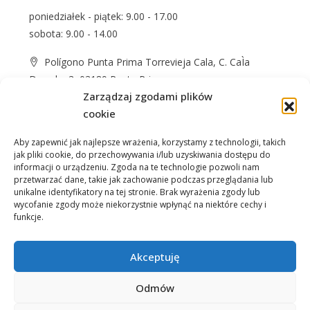
poniedziałek - piątek: 9.00 - 17.00
sobota: 9.00 - 14.00
Polígono Punta Prima Torrevieja Cala, C. CaÌa
Dorada, 3, 03189 Punta Prima
Zarządzaj zgodami plików
+48 574 622 365
cookie
info@casprom.es
Aby zapewnić jak najlepsze wrażenia, korzystamy z technologii, takich
jak pliki cookie, do przechowywania i/lub uzyskiwania dostępu do
informacji o urządzeniu. Zgoda na te technologie pozwoli nam
przetwarzać dane, takie jak zachowanie podczas przeglądania lub
unikalne identyfikatory na tej stronie. Brak wyrażenia zgody lub
wycofanie zgody może niekorzystnie wpłynąć na niektóre cechy i
funkcje.
Nieruchomości
O Nas
Jak kupić
Okolica
Kontakt
Akceptuję
Odmów