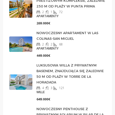
PRESTIŻOWYM KOMPLEKSIE, ZALEDWIE
250 M OD PLAŻY W PUNTA PRIMA
2
1
72
APARTAMENTY
269.000€
NOWOCZESNY APARTAMENT W LAS
COLINAS-SAN MIGUEL
2
2
68
APARTAMENTY
449.000€
LUKSUSOWA WILLA Z PRYWATNYM
BASENEM, ZNAJDUJĄCA SIĘ ZALEDWIE
50 M OD PLAŻY W TORRE DE LA
HORADADA
4
3
121
WILLE
649.000€
NOWOCZESNY PENTHOUSE Z
PRYWATNYM SOLARIUM W PILAR DE LA