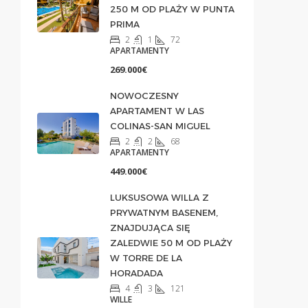
250 M OD PLAŻY W PUNTA
PRIMA
2
1
72
APARTAMENTY
269.000€
NOWOCZESNY
APARTAMENT W LAS
COLINAS-SAN MIGUEL
2
2
68
APARTAMENTY
449.000€
LUKSUSOWA WILLA Z
PRYWATNYM BASENEM,
ZNAJDUJĄCA SIĘ
ZALEDWIE 50 M OD PLAŻY
W TORRE DE LA
HORADADA
4
3
121
WILLE