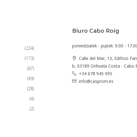
Biuro Cabo Roig
poniedziałek - piątek: 9.00 - 17.0
(224)
(173)
Calle del Mar, 13, Edificio Far
b, 03189 Orihuela Costa - Cabo 
(67)
+34 678 945 995
(49)
info@casprom.es
(28)
(4)
(2)