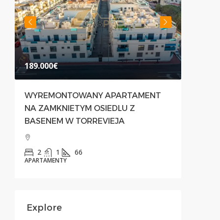
189.000€
500.00
WYREMONTOWANY APARTAMENT
NOWOC
NA ZAMKNIETYM OSIEDLU Z
PRZES
BASENEM W TORREVIEJA
PREST
PRIMA
2
1
66
APARTAMENTY
3
APARTAM
Explore