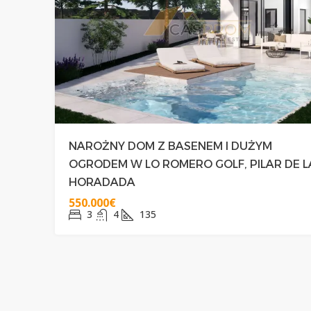
329.000€
NAROŻNY POŁUDNIO
NAROŻNY DOM Z BASENEM I DUŻYM
PRZY PLAŻY CABO RO
OGRODEM W LO ROMERO GOLF, PILAR DE L
HORADADA
3
2+1
75
550.000€
DOMY
3
4
135