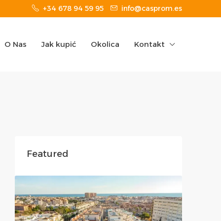
+34 678 94 59 95
info@casprom.es
O Nas
Jak kupić
Okolica
Kontakt
Featured