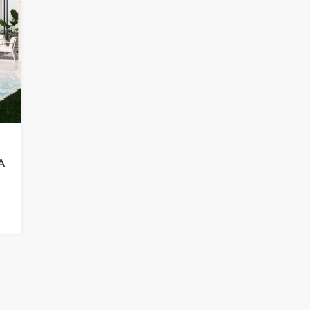
290.000€
WY DOMEK
EKSKLUZYWNY GÓRNY BUNGALOW
IG
Z PRYWATNYM SOLARIUM W
A
ORIHUELA COSTA
2
2
50
BUNGALOWY