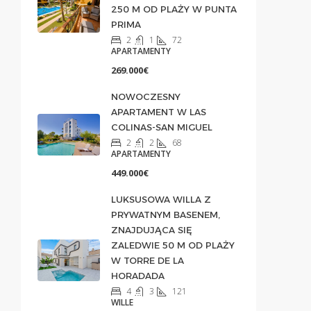
250 M OD PLAŻY W PUNTA
PRIMA
2
1
72
APARTAMENTY
269.000€
NOWOCZESNY
APARTAMENT W LAS
COLINAS-SAN MIGUEL
2
2
68
APARTAMENTY
449.000€
LUKSUSOWA WILLA Z
PRYWATNYM BASENEM,
ZNAJDUJĄCA SIĘ
ZALEDWIE 50 M OD PLAŻY
W TORRE DE LA
HORADADA
4
3
121
WILLE