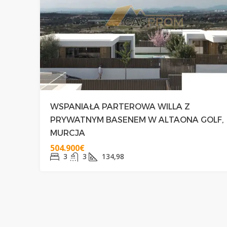
329.000€
NAROŻNY POŁUDNIO
WSPANIAŁA PARTEROWA WILLA Z
PRZY PLAŻY CABO RO
PRYWATNYM BASENEM W ALTAONA GOLF,
MURCJA
3
2+1
75
504.900€
DOMY
3
3
134,98