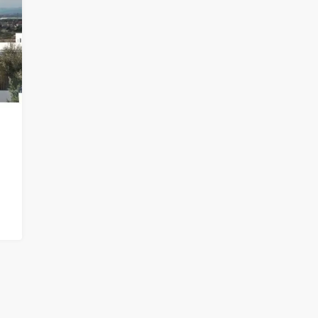
290.000€
WY DOMEK
EKSKLUZYWNY GÓRNY BUNGALOW
IG
Z PRYWATNYM SOLARIUM W
ORIHUELA COSTA
2
2
50
BUNGALOWY