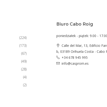
Biuro Cabo Roig
poniedziałek - piątek: 9.00 - 17.0
(224)
(173)
Calle del Mar, 13, Edificio Far
b, 03189 Orihuela Costa - Cabo 
(67)
+34 678 945 995
(49)
info@casprom.es
(28)
(4)
(2)