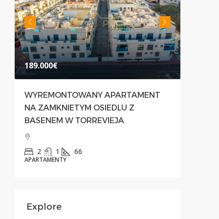
189.000€
500.00
WYREMONTOWANY APARTAMENT
NOWOC
NA ZAMKNIETYM OSIEDLU Z
PRZES
BASENEM W TORREVIEJA
PREST
PRIMA
2
1
66
APARTAMENTY
3
APARTAM
Explore