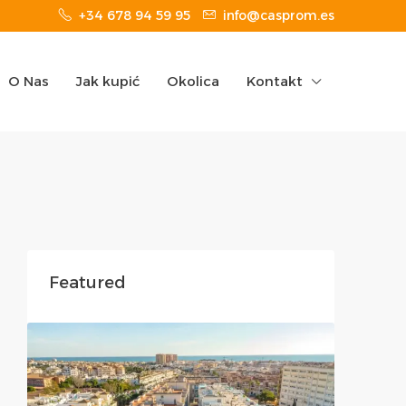
+34 678 94 59 95
info@casprom.es
O Nas
Jak kupić
Okolica
Kontakt
Featured