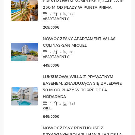
PRESTIŻOWYM KOMPLEKSIE, ZALEDWIE
250 M OD PLAŻY W PUNTA PRIMA
2
1
72
APARTAMENTY
269.000€
NOWOCZESNY APARTAMENT W LAS
COLINAS-SAN MIGUEL
2
2
68
APARTAMENTY
449.000€
LUKSUSOWA WILLA Z PRYWATNYM
BASENEM, ZNAJDUJĄCA SIĘ ZALEDWIE
50 M OD PLAŻY W TORRE DE LA
HORADADA
4
3
121
WILLE
649.000€
NOWOCZESNY PENTHOUSE Z
PRYWATNYM SOLARIUM W PILAR DE LA