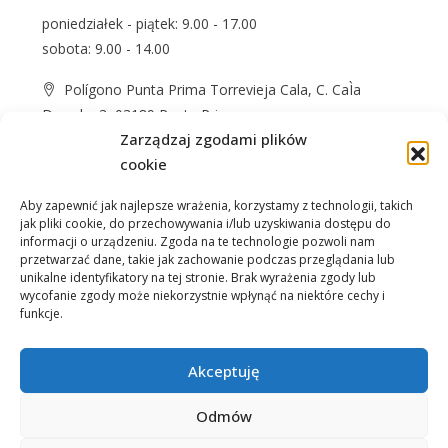
poniedziałek - piątek: 9.00 - 17.00
sobota: 9.00 - 14.00
Polígono Punta Prima Torrevieja Cala, C. CaÌa
Dorada, 3, 03189 Punta Prima
Zarządzaj zgodami plików
+48 574 622 365
cookie
info@casprom.es
Aby zapewnić jak najlepsze wrażenia, korzystamy z technologii, takich
jak pliki cookie, do przechowywania i/lub uzyskiwania dostępu do
informacji o urządzeniu. Zgoda na te technologie pozwoli nam
przetwarzać dane, takie jak zachowanie podczas przeglądania lub
unikalne identyfikatory na tej stronie. Brak wyrażenia zgody lub
wycofanie zgody może niekorzystnie wpłynąć na niektóre cechy i
funkcje.
Nieruchomości
O Nas
Jak kupić
Okolica
Kontakt
Akceptuję
Odmów