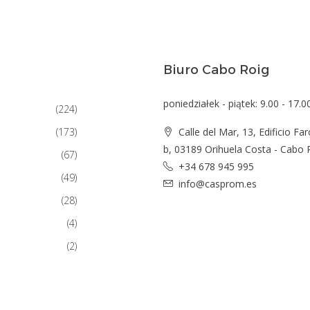
Biuro Cabo Roig
poniedziałek - piątek: 9.00 - 17.0
(224)
(173)
Calle del Mar, 13, Edificio Far
b, 03189 Orihuela Costa - Cabo 
(67)
+34 678 945 995
(49)
info@casprom.es
(28)
(4)
(2)