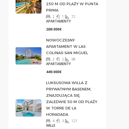
250 M OD PLAŻY W PUNTA
PRIMA
2
1
72
APARTAMENTY
269.000€
NOWOCZESNY
APARTAMENT W LAS
COLINAS-SAN MIGUEL
2
2
68
APARTAMENTY
449.000€
LUKSUSOWA WILLA Z
PRYWATNYM BASENEM,
ZNAJDUJĄCA SIĘ
ZALEDWIE 50 M OD PLAŻY
W TORRE DE LA
HORADADA
4
3
121
WILLE