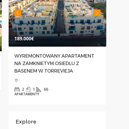
189.000€
500.00
WYREMONTOWANY APARTAMENT
NOWOC
NA ZAMKNIETYM OSIEDLU Z
PRZES
BASENEM W TORREVIEJA
PREST
PRIMA
2
1
66
APARTAMENTY
3
APARTAM
Explore