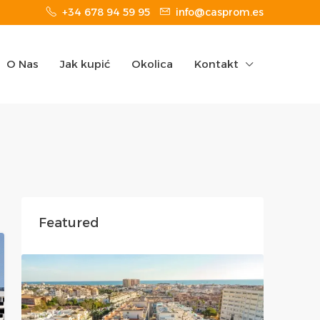
+34 678 94 59 95
info@casprom.es
O Nas
Jak kupić
Okolica
Kontakt
Featured