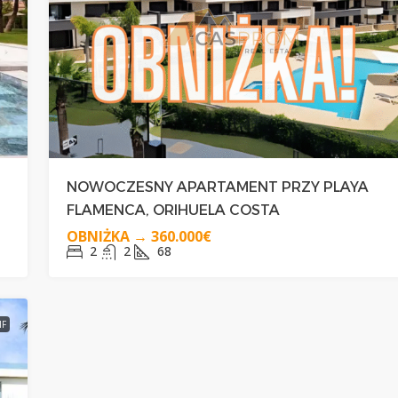
290.000€
WY DOMEK
EKSKLUZYWNY GÓRNY BUNGALOW
NOWOCZESNY APARTAMENT PRZY PLAYA
IG
Z PRYWATNYM SOLARIUM W
FLAMENCA, ORIHUELA COSTA
ORIHUELA COSTA
OBNIŻKA →
360.000€
2
2
68
2
2
50
BUNGALOWY
IF