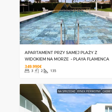
329.000€
NAROŻNY POŁUDNIO
APARTAMENT PRZY SAMEJ PLAŻY Z
PRZY PLAŻY CABO RO
WIDOKIEM NA MORZE – PLAYA FLAMENCA
349.990€
3
2
135
3
2+1
75
DOMY
NA SPRZEDAŻ
RYNEK PIERWOTNY
CAS981