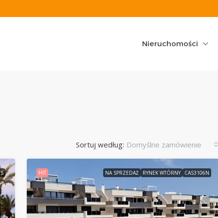
Nieruchomości
Sortuj według:
Domyślne zamówienie
TS
HIT
NA SPRZEDAŻ
RYNEK WTÓRNY
CAS3106N