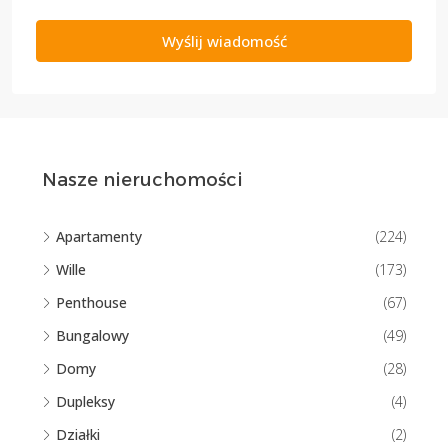
Wyślij wiadomość
Nasze nieruchomości
Apartamenty
(224)
Wille
(173)
Penthouse
(67)
Bungalowy
(49)
Domy
(28)
Dupleksy
(4)
Działki
(2)