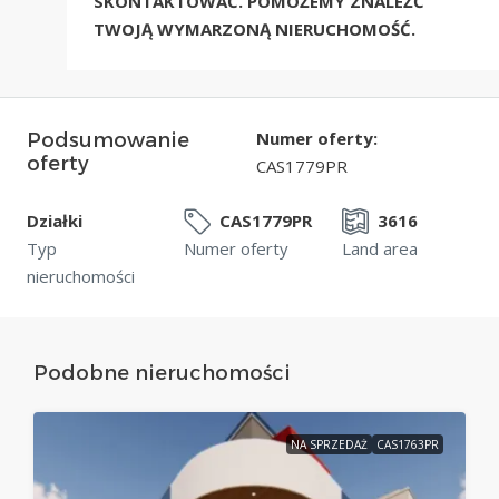
SKONTAKTOWAĆ. POMOŻEMY ZNALEŹĆ
TWOJĄ WYMARZONĄ NIERUCHOMOŚĆ.
Numer oferty:
Podsumowanie
oferty
CAS1779PR
Działki
CAS1779PR
3616
Typ
Numer oferty
Land area
nieruchomości
Podobne nieruchomości
NA SPRZEDAŻ
CAS1763PR