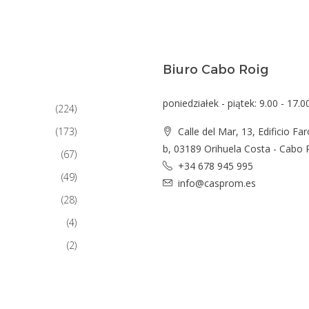
Biuro Cabo Roig
poniedziałek - piątek: 9.00 - 17.0
(224)
(173)
Calle del Mar, 13, Edificio Far
b, 03189 Orihuela Costa - Cabo 
(67)
+34 678 945 995
(49)
info@casprom.es
(28)
(4)
(2)