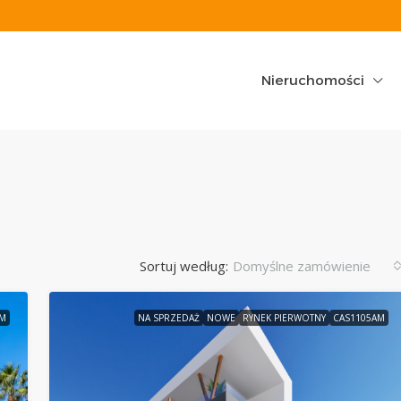
Nieruchomości
Sortuj według:
Domyślne zamówienie
AM
NA SPRZEDAŻ
NOWE
RYNEK PIERWOTNY
CAS1105AM