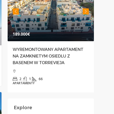
189.000€
500.00
WYREMONTOWANY APARTAMENT
NOWOC
NA ZAMKNIETYM OSIEDLU Z
PRZES
BASENEM W TORREVIEJA
PREST
PRIMA
2
1
66
APARTAMENTY
3
APARTAM
Explore