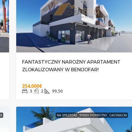
290.000€
WY DOMEK
EKSKLUZYWNY GÓRNY BUNGALOW
FANTASTYCZNY NAROŻNY APARTAMENT
IG
Z PRYWATNYM SOLARIUM W
ZLOKALIZOWANY W BENIJOFAR!
ORIHUELA COSTA
354.000€
3
2
99,50
2
2
50
BUNGALOWY
AM
NA SPRZEDAŻ
RYNEK PIERWOTNY
CAS1066CM