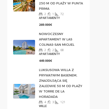
250 M OD PLAŻY W PUNTA
PRIMA
2
1
72
APARTAMENTY
269.000€
NOWOCZESNY
APARTAMENT W LAS
COLINAS-SAN MIGUEL
2
2
68
APARTAMENTY
449.000€
LUKSUSOWA WILLA Z
PRYWATNYM BASENEM,
ZNAJDUJĄCA SIĘ
ZALEDWIE 50 M OD PLAŻY
W TORRE DE LA
HORADADA
4
3
121
WILLE