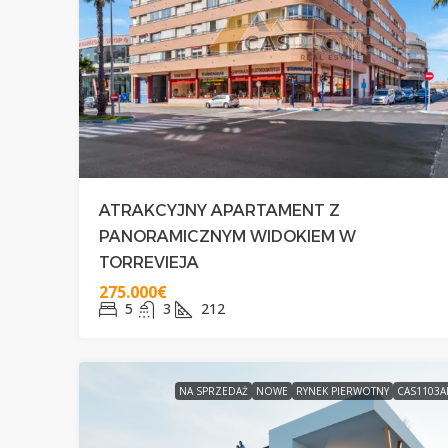
329.000€
NAROŻNY POŁUDNIO
ATRAKCYJNY APARTAMENT Z
PRZY PLAŻY CABO RO
PANORAMICZNYM WIDOKIEM W
TORREVIEJA
3
2+1
75
275.000€
DOMY
5
3
212
NA SPRZEDAŻ
NOWE
RYNEK PIERWOTNY
CAS1103