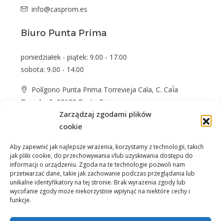
info@casprom.es
Biuro Punta Prima
poniedziałek - piątek: 9.00 - 17.00
sobota: 9.00 - 14.00
Polígono Punta Prima Torrevieja Cala, C. CaÌa
Dorada, 3, 03189 Punta Prima
Zarządzaj zgodami plików
+48 574 622 365
cookie
info@casprom.es
Aby zapewnić jak najlepsze wrażenia, korzystamy z technologii, takich
jak pliki cookie, do przechowywania i/lub uzyskiwania dostępu do
informacji o urządzeniu. Zgoda na te technologie pozwoli nam
przetwarzać dane, takie jak zachowanie podczas przeglądania lub
unikalne identyfikatory na tej stronie. Brak wyrażenia zgody lub
wycofanie zgody może niekorzystnie wpłynąć na niektóre cechy i
funkcje.
Nieruchomości
O Nas
Jak kupić
Okolica